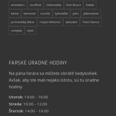
animátori
cecilfest
chatovačka
Don Bosco
futbal
kama
karneval
Levoča
lyžovačka
ples
plánovanie
prímestský tábor
rozpis lektorov
saleziani
Teen Dance
volejbal
výlet
FARSKÉ ÚRADNÉ HODINY
Na pána farára sa môžete obrátiť kedykoľvek.
Avšak, aby ste mali nejakú istotu, sú tu úradne
hodiny:
Utorok:
14.00 - 16.00
Streda:
10.00 - 12.00
Štvrtok:
14.00 - 16.00