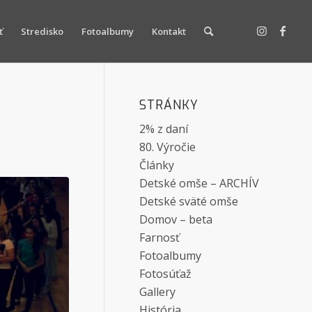
ť
Stredisko
Fotoalbumy
Kontakt
STRÁNKY
2% z daní
80. Výročie
Články
Detské omše – ARCHÍV
Detské sväté omše
Domov – beta
Farnosť
Fotoalbumy
Fotosúťaž
Gallery
História