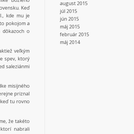
like Božieho
august 2015
lovensku. Keď
júl 2015
I., kde mu je
jún 2015
 to pokojom a
máj 2015
a dôkazoch o
február 2015
máj 2014
aktiež veľkým
e spev, ktorý
ed saleziánmi
dke misijného
erejne priznal
, keď tu rovno
íme, že takéto
torí nabrali