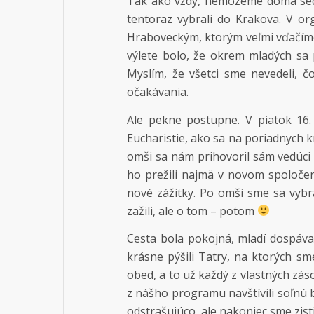
Tak ako vždy, nemôžeme doma sedi
tentoraz vybrali do Krakova. V o
Hraboveckým, ktorým veľmi vďačíme
výlete bolo, že okrem mladých sa pri
Myslím, že všetci sme nevedeli, č
očakávania.
Ale pekne postupne. V piatok 16.
Eucharistie, ako sa na poriadnych k
omši sa nám prihovoril sám vedúci v
ho prežili najmä v novom spoločens
nové zážitky. Po omši sme sa vybr
zažili, ale o tom – potom
Cesta bola pokojná, mladí dospával
krásne pýšili Tatry, na ktorých sme
obed, a to už každý z vlastných zás
z nášho programu navštívili soľnú b
odstrašujúco, ale nakoniec sme zistil