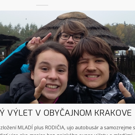
Ý VÝLET V OBYČAJNOM KRAKOVE
v v zložení MLADÍ plus RODIČIA, ujo autobusár a samozrejme 