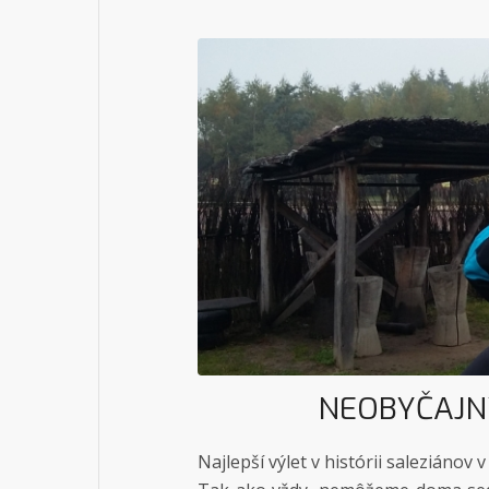
NEOBYČAJN
Najlepší výlet v histórii saleziáno