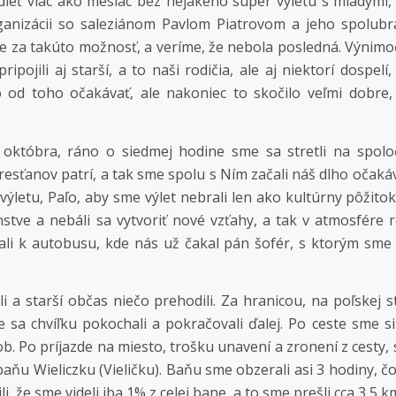
eť viac ako mesiac bez nejakého super výletu s mladými,
rganizácii so saleziánom Pavlom Piatrovom a jeho spolu
 za takúto možnosť, a veríme, že nebola posledná. Výnim
pojili aj starší, a to naši rodičia, ale aj niektorí dospelí,
o od toho očakávať, ale nakoniec to skočilo veľmi dobre
 októbra, ráno o siedmej hodine sme sa stretli na spol
resťanov patrí, a tak sme spolu s Ním začali náš dlho očaká
ýletu, Paľo, aby sme výlet nebrali len ako kultúrny pôžito
tve a nebáli sa vytvoriť nové vzťahy, a tak v atmosfére r
ali k autobusu, kde nás už čakal pán šofér, s ktorým sme 
i a starší občas niečo prehodili. Za hranicou, na poľskej 
 sa chvíľku pokochali a pokračovali ďalej. Po ceste sme si
ob. Po príjazde na miesto, trošku unavení a zronení z cesty
aňu Wieliczku (Vieličku). Baňu sme obzerali asi 3 hodiny, č
i, že sme videli iba 1% z celej bane, a to sme prešli cca 3,5 