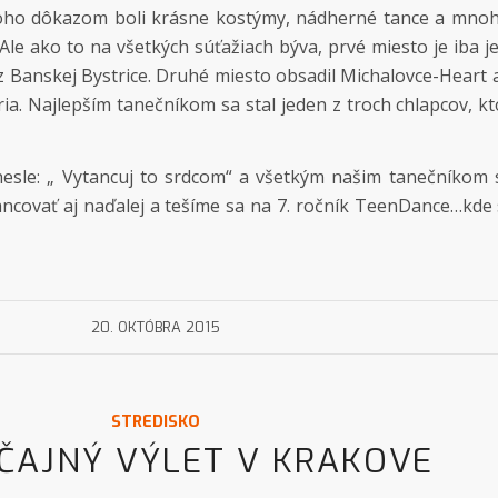
 čoho dôkazom boli krásne kostýmy, nádherné tance a mno
. Ale ako to na všetkých súťažiach býva, prvé miesto je iba 
 Banskej Bystrice. Druhé miesto obsadil Michalovce-Heart at
ria. Najlepším tanečníkom sa stal jeden z troch chlapcov, k
esle: „ Vytancuj to srdcom“ a všetkým našim tanečníkom 
tancovať aj naďalej a tešíme sa na 7. ročník TeenDance…kde
20. OKTÓBRA 2015
STREDISKO
ČAJNÝ VÝLET V KRAKOVE