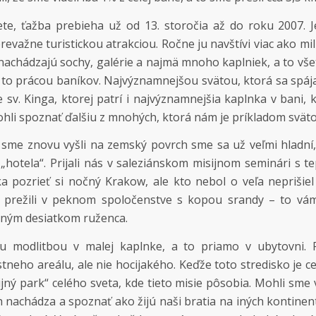
ete, ťažba prebieha už od 13. storočia až do roku 2007. 
evažne turistickou atrakciou. Ročne ju navštívi viac ako mil
a nachádzajú sochy, galérie a najmä mnoho kaplniek, a to vš
, a to prácou baníkov. Najvýznamnejšou svätou, ktorá sa spáj
 sv. Kinga, ktorej patrí i najvýznamnejšia kaplnka v bani,
ohli spoznať ďalšiu z mnohých, ktorá nám je príkladom svät
 sme znovu vyšli na zemský povrch sme sa už veľmi hladní,
„hotela“. Prijali nás v saleziánskom misijnom seminári s t
ka pozrieť si nočný Krakow, ale kto nebol o veľa neprišie
e prežili v peknom spoločenstve s kopou srandy – to vá
očným desiatkom ruženca.
 modlitbou v malej kaplnke, a to priamo v ubytovni. 
neho areálu, ale nie hocijakého. Keďže toto stredisko je c
ný park“ celého sveta, kde tieto misie pôsobia. Mohli sme v
ch nachádza a spoznať ako žijú naši bratia na iných kontinent