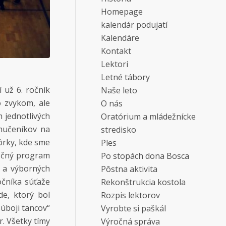
Homepage
kalendár podujatí
Kalendáre
Kontakt
Lektori
Letné tábory
 už 6. ročník
Naše leto
o zvykom, ale
O nás
m jednotlivých
Oratórium a mládežnícke
mučeníkov na
stredisko
ôrky, kde sme
Ples
ločný program
Po stopách dona Bosca
h a výborných
Pôstna aktivita
očníka súťaže
Rekonštrukcia kostola
e, ktorý bol
Rozpis lektorov
súboji tancov“
Vyrobte si paškál
r. Všetky tímy
Výročná správa