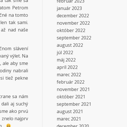
 a tak sme sa
február 2023
bratom Petrom
január 2023
očné na tomto
december 2022
 len tak sami.
november 2022
, až nad naše
október 2022
september 2022
august 2022
očnom slávení
júl 2022
vaný výlet. Na
máj 2022
k, ale aby sme
apríl 2022
odiny nabrali
marec 2022
si tiež pekne
február 2022
november 2021
strane sa nám
október 2021
 dali aj suchý
september 2021
, sme ako prvú
august 2021
o znelo najprv
marec 2021
km…
december 2020