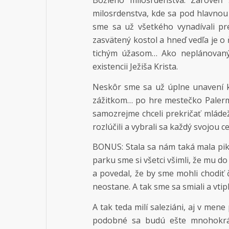
Božieho milosrdenstva. Zároveň
milosrdenstva, kde sa pod hlavnou
sme sa už všetkého vynadívali pr
zasvätený kostol a hneď vedľa je 
tichým úžasom… Ako neplánovaný
existencii Ježiša Krista.
Neskôr sme sa už úplne unavení k
zážitkom… po hre mestečko Palermo
samozrejme chceli prekričať mládež
rozlúčili a vybrali sa každý svojou 
BONUS: Stala sa nám taká mala pi
parku sme si všetci všimli, že mu do
a povedal, že by sme mohli chodiť č
neostane. A tak sme sa smiali a vt
A tak teda milí saleziáni, aj v men
podobné sa budú ešte mnohokrát