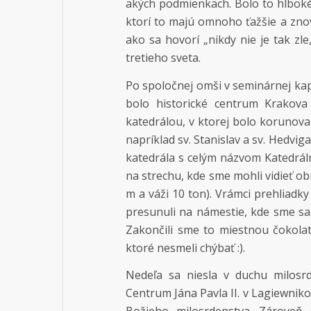
akých podmienkach. Bolo to hlboké
ktorí to majú omnoho ťažšie a zno
ako sa hovorí „nikdy nie je tak zle,
tretieho sveta.
Po spoločnej omši v seminárnej ka
bolo historické centrum Krakov
katedrálou, v ktorej bolo korunov
napríklad sv. Stanislav a sv. Hedvig
katedrála s celým názvom Katedrálna 
na strechu, kde sme mohli vidieť ob
m a váži 10 ton). Vrámci prehliadk
presunuli na námestie, kde sme sa 
Zakončili sme to miestnou čokolat
ktoré nesmeli chýbať :).
Nedeľa sa niesla v duchu milosrd
Centrum Jána Pavla II. v Lagiewnikoch