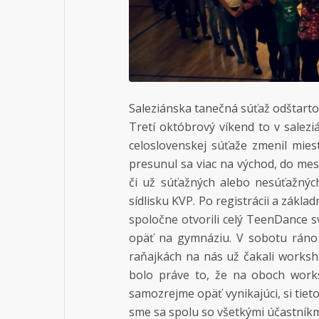
Saleziánska tanečná súťaž odštartov
Tretí októbrový víkend to v salezi
celoslovenskej súťaže zmenil mies
presunul sa viac na východ, do mest
či už súťažných alebo nesúťažnýc
sídlisku KVP. Po registrácii a zák
spoločne otvorili celý TeenDance 
opäť na gymnáziu. V sobotu ráno 
raňajkách na nás už čakali works
bolo práve to, že na oboch work
samozrejme opäť vynikajúci, si tieto
sme sa spolu so všetkými účastníkmi