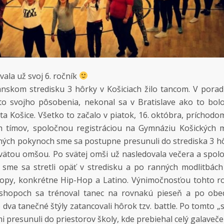
ala už svoj 6. ročník
ánskom stredisku 3 hôrky v Košiciach žilo tancom. V poradí
to svojho pôsobenia, nekonal sa v Bratislave ako to bol
a Košice. Všetko to začalo v piatok, 16. októbra, príchodo
h tímov, spoločnou registráciou na Gymnáziu Košických 
ladných pokynoch sme sa postupne presunuli do strediska 3 h
svätou omšou. Po svätej omši už nasledovala večera a spo
sme sa stretli opäť v stredisku a po ranných modlitbác
hopy, konkrétne Hip-Hop a Latino. Výnimočnosťou tohto r
shopoch sa trénoval tanec na rovnakú pieseň a po obed
 dva tanečné štýly zatancovali hôrok tzv. battle. Po tomto „
 presunuli do priestorov školy, kde prebiehal celý galaveče