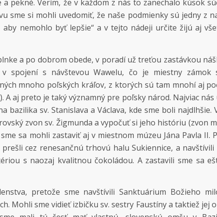
 a pekné. Verím, že v každom z nás to zanechalo kúsok súc
vu sme si mohli uvedomiť, že naše podmienky sú jedny z na
 aby nemohlo byť lepšie“ a v tejto nádeji určite žijú aj vše
plnke a po dobrom obede, v poradí už treťou zastávkou n
a v spojení s návštevou Wawelu, čo je miestny zámok
aných mnoho poľských kráľov, z ktorých sú tam mnohí aj po
a). A aj preto je taký významný pre poľsky národ. Najviac nás 
bazilika sv. Stanislava a Václava, kde sme boli najdlhšie. V
rovský zvon sv. Žigmunda a vypočuť si jeho históriu (zvon 
y sme sa mohli zastaviť aj v miestnom múzeu Jána Pavla II.
prešli cez renesančnú trhovú halu Sukiennice, a navštívili 
ériou s naozaj kvalitnou čokoládou. A zastavili sme sa eš
enstva, pretože sme navštívili Sanktuárium Božieho mil
. Mohli sme vidieť izbičku sv. sestry Faustíny a taktiež jej o