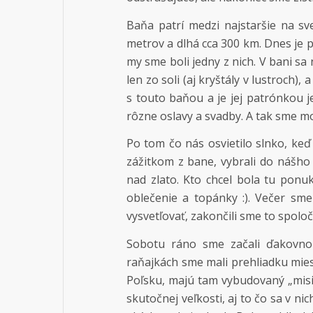
Baňa patrí medzi najstaršie na sv
metrov a dlhá cca 300 km. Dnes je pr
my sme boli jedny z nich. V bani s
len zo soli (aj kryštály v lustroch)
s touto baňou a je jej patrónkou je
rôzne oslavy a svadby. A tak sme m
Po tom čo nás osvietilo slnko, keď
zážitkom z bane, vybrali do nášho 
nad zlato. Kto chcel bola tu ponu
oblečenie a topánky :). Večer sm
vysvetľovať, zakončili sme to spol
Sobotu ráno sme začali ďakovnou
raňajkách sme mali prehliadku miest
Poľsku, majú tam vybudovaný „misij
skutočnej veľkosti, aj to čo sa v ni