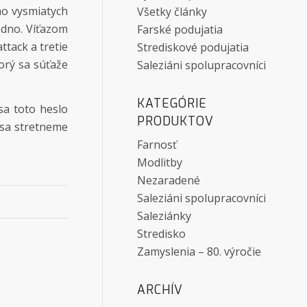
ho vysmiatych
Všetky články
jedno. Víťazom
Farské podujatia
tack a tretie
Strediskové podujatia
torý sa súťaže
Saleziáni spolupracovníci
KATEGÓRIE
sa toto heslo
PRODUKTOV
 sa stretneme
Farnosť
Modlitby
Nezaradené
Saleziáni spolupracovníci
Saleziánky
Stredisko
Zamyslenia – 80. výročie
ARCHÍV