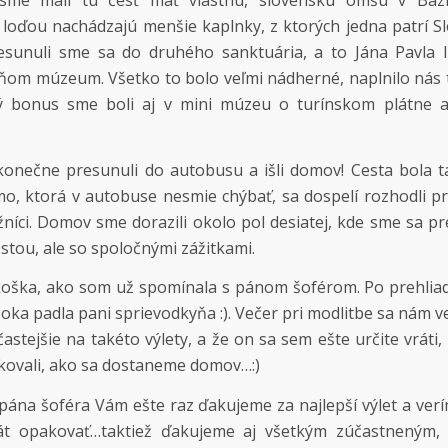
 sme mali tú česť mať vlastnú, slovenskú omšu v Bazi
 loďou nachádzajú menšie kaplnky, z ktorých jedna patrí S
esunuli sme sa do druhého sanktuária, a to Jána Pavla I
o ňom múzeum. Všetko to bolo veľmi nádherné, naplnilo nás
 bonus sme boli aj v mini múzeu o turínskom plátne 
onečne presunuli do autobusu a išli domov! Cesta bola t
, ktorá v autobuse nesmie chýbať, sa dospelí rozhodli pr
níci. Domov sme dorazili okolo pol desiatej, kde sme sa pr
cestou, ale so spoločnými zážitkami.
koška, ako som už spomínala s pánom šoférom. Po prehlia
 oka padla pani sprievodkyňa :). Večer pri modlitbe sa nám v
astejšie na takéto výlety, a že on sa sem ešte určite vráti
ipkovali, ako sa dostaneme domov…:)
e pána šoféra Vám ešte raz ďakujeme za najlepší výlet a ver
 opakovať…taktiež ďakujeme aj všetkým zúčastneným, k