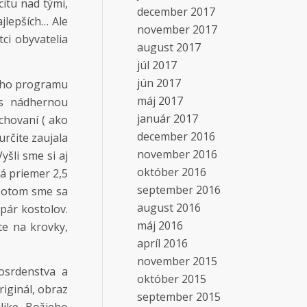
itu nad tými,
december 2017
jlepších… Ale
november 2017
tci obyvatelia
august 2017
júl 2017
jún 2017
ášho programu
máj 2017
 s nádhernou
január 2017
chovaní ( ako
december 2016
určite zaujala
november 2016
yšli sme si aj
október 2016
má priemer 2,5
september 2016
 Potom sme sa
august 2016
pár kostolov.
máj 2016
te na krovky,
apríl 2016
november 2015
osrdenstva a
október 2015
riginál, obraz
september 2015