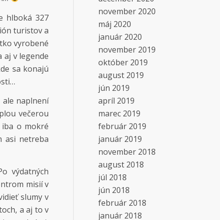
november 2020
Je hlboká 327
máj 2020
ión turistov a
január 2020
etko vyrobené
november 2019
a aj v legende
október 2019
 kde sa konajú
august 2019
osti…
jún 2019
apríl 2019
 ale naplnení
marec 2019
eplou večerou
február 2019
l iba o mokré
január 2019
m asi netreba
november 2018
august 2018
Po výdatných
júl 2018
entrom misií v
jún 2018
idieť slumy v
február 2018
och, a aj to v
január 2018