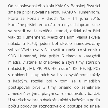
Od celoslovenského kola KAMY v Banskej Bystrici
sme sa pripravovali na letnú KAMU v Humennom,
ktorá sa konala v dňoch 12. – 14. júna 2015.
Konečne prišiel tento dátum a my s chlapcami sme
sa stretli na železničnej stanici, odkiaľ nám išiel
vlak do Humenného. Medzi chalanmi vládla skvelá
nálada a každý jeden bol skvelo namotivovaný
vyhrať. Všetko sa začalo svätou omšou v stredisku
SDB Humenné, kde prišlo 5 tímov v kategórii
mladší, vrátane Michaloviec a štyri tímy starších
(mladší: BJ, MI, PP, PO, HE a starší KE, HE, BJ, PO)
v obidvoch skupinách sa hralo systémom každý
s každým, rozdiel bol v tom, že u mladších
postupovali prvé 3 tímy priamo do semifinále
a medzi štvrtým a piatym sa rozhodovalo v baráži.
U starších sa hralo dvakrát každý s každým a podľa
počtu bodov sa rozhodovalo o postupe do finále