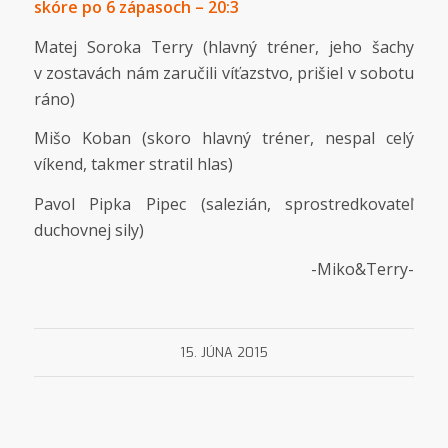
skóre po 6 zápasoch – 20:3
Matej Soroka Terry (hlavný tréner, jeho šachy
v zostavách nám zaručili víťazstvo, prišiel v sobotu
ráno)
Mišo Koban (skoro hlavný tréner, nespal celý
víkend, takmer stratil hlas)
Pavol Pipka Pipec (salezián, sprostredkovateľ
duchovnej sily)
-Miko&Terry-
15. JÚNA 2015