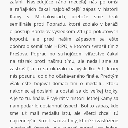
zaľahli. Nasledujúce ráno (nedeľa) nás po omši
a raňajkách čakal najdôležitejší zápas v histórii
Kamy v Michalovciach, pretože sme hrali
semifinále proti Popradu, ktoré zdolalo v baráži
o postup Bardejov výsledkom 2:1 (po pokutových
kopoch), ale pred našim zápasom sa ešte
odohralo semifinále HE:PO, v ktorom zvíťazil tím z
Prešova. Poprad po strhujúcom víťazstve čakal
na zázrak proti nášmu tímu, ale nedali sme sa
zastrašiť, a to sa ukázalo na výsledku 5:1, ktorý
nás posunul do dlho očakávaného finále. Predtým
však ešte bojoval domáci tím o medailu, ktorú
nakoniec aj dosiahli a dostali sa do veľkej trojky.
A je to tu, finále. Prvýkrát v histórii letnej Kamy sa
nám podarilo dosiahnuť úspech. Bol to zápas, kde
sme už mali medailu istú, ale všetci chceli tú
najcennejšiu. Stretli sa dva tímy, ktoré si zaslúžene