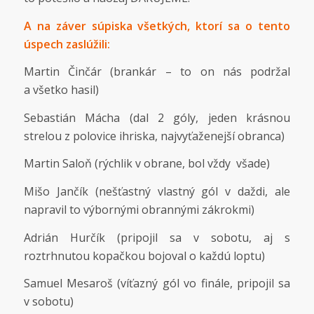
A na záver súpiska všetkých, ktorí sa o tento
úspech zaslúžili:
Martin Činčár (brankár – to on nás podržal
a všetko hasil)
Sebastián Mácha (dal 2 góly, jeden krásnou
strelou z polovice ihriska, najvyťaženejší obranca)
Martin Saloň (rýchlik v obrane, bol vždy všade)
Mišo Jančík (nešťastný vlastný gól v daždi, ale
napravil to výbornými obrannými zákrokmi)
Adrián Hurčík (pripojil sa v sobotu, aj s
roztrhnutou kopačkou bojoval o každú loptu)
Samuel Mesaroš (víťazný gól vo finále, pripojil sa
v sobotu)