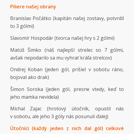
Piliere našej obrany
Branislav Počátko (kapitán našej zostavy, potvrdil
to 3 gólmi)
Slavomír Hospodár (tvorca našej hry s 2 gólmi)
Matúš Šimko (náš najlepší strelec so 7 gólmi,
avšak nepodarilo sa mu vyhrať kráľa strelcov)
Ondrej Koban (jeden gól, prišiel v sobotu ráno,
bojoval ako drak)
Šimon Soroka (jeden gól, presne vtedy, keď to
jeho mamka nevidela)
Michal Zajac (hrotový útočník, opustil nás
v sobotu, ale jeho 3 góly nás posunuli ďalej)
Útočníci (každý jeden z nich dal gól) celkové