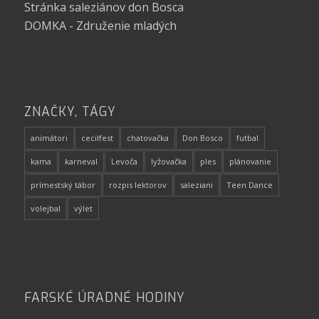
Stránka saleziánov don Bosca
DOMKA - Združenie mladých
ZNAČKY, TÁGY
animátori
cecilfest
chatovačka
Don Bosco
futbal
kama
karneval
Levoča
lyžovačka
ples
plánovanie
prímestský tábor
rozpis lektorov
saleziani
Teen Dance
volejbal
výlet
FARSKÉ ÚRADNÉ HODINY