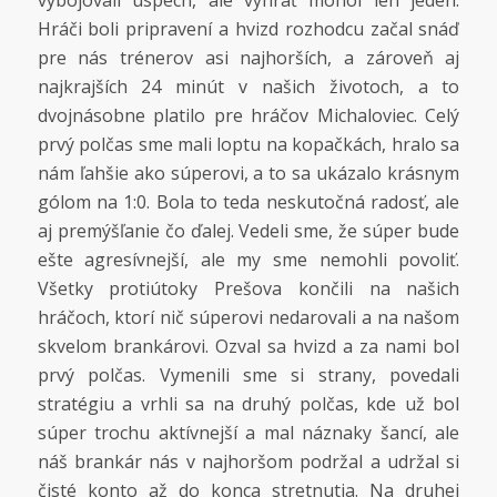
vybojovali úspech, ale vyhrať mohol len jeden.
Hráči boli pripravení a hvizd rozhodcu začal snáď
pre nás trénerov asi najhorších, a zároveň aj
najkrajších 24 minút v našich životoch, a to
dvojnásobne platilo pre hráčov Michaloviec. Celý
prvý polčas sme mali loptu na kopačkách, hralo sa
nám ľahšie ako súperovi, a to sa ukázalo krásnym
gólom na 1:0. Bola to teda neskutočná radosť, ale
aj premýšľanie čo ďalej. Vedeli sme, že súper bude
ešte agresívnejší, ale my sme nemohli povoliť.
Všetky protiútoky Prešova končili na našich
hráčoch, ktorí nič súperovi nedarovali a na našom
skvelom brankárovi. Ozval sa hvizd a za nami bol
prvý polčas. Vymenili sme si strany, povedali
stratégiu a vrhli sa na druhý polčas, kde už bol
súper trochu aktívnejší a mal náznaky šancí, ale
náš brankár nás v najhoršom podržal a udržal si
čisté konto až do konca stretnutia. Na druhej