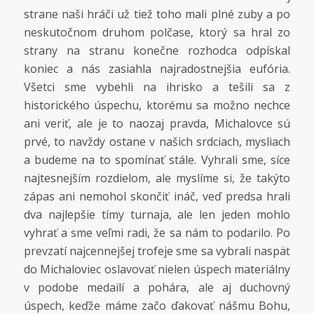
strane naši hráči už tiež toho mali plné zuby a po
neskutočnom druhom polčase, ktorý sa hral zo
strany na stranu konečne rozhodca odpískal
koniec a nás zasiahla najradostnejšia eufória.
Všetci sme vybehli na ihrisko a tešili sa z
historického úspechu, ktorému sa možno nechce
ani veriť, ale je to naozaj pravda, Michalovce sú
prvé, to navždy ostane v našich srdciach, mysliach
a budeme na to spomínať stále. Vyhrali sme, síce
najtesnejším rozdielom, ale myslíme si, že takýto
zápas ani nemohol skončiť ináč, veď predsa hrali
dva najlepšie tímy turnaja, ale len jeden mohlo
vyhrať a sme veľmi radi, že sa nám to podarilo. Po
prevzatí najcennejšej trofeje sme sa vybrali naspäť
do Michaloviec oslavovať nielen úspech materiálny
v podobe medailí a pohára, ale aj duchovný
úspech, keďže máme začo ďakovať nášmu Bohu,