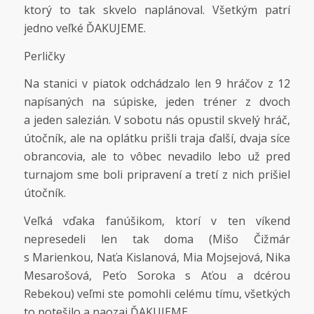
ktorý to tak skvelo naplánoval. Všetkým patrí
jedno veľké ĎAKUJEME.
Perličky
Na stanici v piatok odchádzalo len 9 hráčov z 12
napísaných na súpiske, jeden tréner z dvoch
a jeden salezián. V sobotu nás opustil skvelý hráč,
útočník, ale na oplátku prišli traja ďalší, dvaja síce
obrancovia, ale to vôbec nevadilo lebo už pred
turnajom sme boli pripravení a tretí z nich prišiel
útočník.
Veľká vďaka fanúšikom, ktorí v ten víkend
nepresedeli len tak doma (Mišo Čižmár
s Marienkou, Naťa Kislanová, Mia Mojsejová, Nika
Mesarošová, Peťo Soroka s Aťou a dcérou
Rebekou) veľmi ste pomohli celému tímu, všetkých
to potešilo a naozaj ĎAKUJEME.