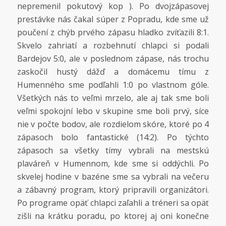
nepremenil pokutový kop ). Po dvojzápasovej
prestávke nás čakal súper z Popradu, kde sme už
poučení z chýb prvého zápasu hladko zvíťazili 8:1.
Skvelo zahriatí a rozbehnutí chlapci si podali
Bardejov 5:0, ale v poslednom zápase, nás trochu
zaskočil hustý dážď a domácemu tímu z
Humenného sme podľahli 1:0 po vlastnom góle.
Všetkých nás to veľmi mrzelo, ale aj tak sme boli
veľmi spokojní lebo v skupine sme boli prvý, síce
nie v počte bodov, ale rozdielom skóre, ktoré po 4
zápasoch bolo fantastické (14:2). Po týchto
zápasoch sa všetky tímy vybrali na mestskú
plaváreň v Humennom, kde sme si oddýchli. Po
skvelej hodine v bazéne sme sa vybrali na večeru
a zábavný program, ktorý pripravili organizátori.
Po programe opäť chlapci zaľahli a tréneri sa opäť
zišli na krátku poradu, po ktorej aj oni konečne