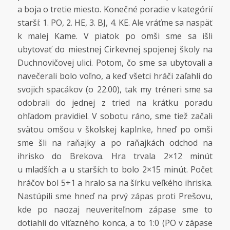
a boja o tretie miesto. Konečné poradie v kategórií
starší: 1. PO, 2. HE, 3. BJ, 4. KE. Ale vráťme sa naspäť
k malej Kame. V piatok po omši sme sa išli
ubytovať do miestnej Cirkevnej spojenej školy na
Duchnovičovej ulici. Potom, čo sme sa ubytovali a
navečerali bolo voľno, a keď všetci hráči zaľahli do
svojich spacákov (o 22.00), tak my tréneri sme sa
odobrali do jednej z tried na krátku poradu
ohľadom pravidiel. V sobotu ráno, sme tiež začali
svätou omšou v školskej kaplnke, hneď po omši
sme šli na raňajky a po raňajkách odchod na
ihrisko do Brekova. Hra trvala 2×12 minút
u mladších a u starších to bolo 2×15 minút. Počet
hráčov bol 5+1 a hralo sa na šírku veľkého ihriska.
Nastúpili sme hneď na prvý zápas proti Prešovu,
kde po naozaj neuveriteľnom zápase sme to
dotiahli do víťazného konca, a to 1:0 (PO v zápase