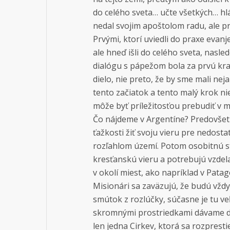
do celého sveta… učte všetkých… hl
nedal svojim apoštolom radu, ale prí
Prvými, ktorí uviedli do praxe evanje
ale hneď išli do celého sveta, nasle
dialógu s pápežom bola za prvú kr
dielo, nie preto, že by sme mali nejak
tento začiatok a tento malý krok n
môže byť príležitosťou prebudiť v 
Čo nájdeme v Argentíne? Predovšetký
ťažkosti žiť svoju vieru pre nedost
rozľahlom území. Potom osobitnú sta
kresťanskú vieru a potrebujú vzdel
v okolí miest, ako napríklad v Pata
Misionári sa zaväzujú, že budú vžd
smútok z rozlúčky, súčasne je tu ve
skromnými prostriedkami dávame do 
len jedna Cirkev, ktorá sa rozprest