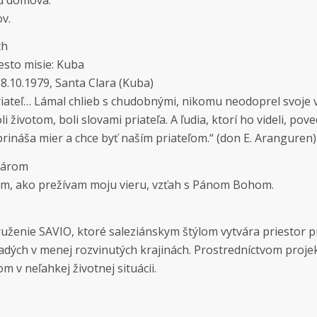
v.
ch
sto misie: Kuba
8.10.1979, Santa Clara (Kuba)
riateľ… Lámal chlieb s chudobnými, nikomu neodoprel svoje v
i životom, boli slovami priateľa. A ľudia, ktorí ho videli, pove
prináša mier a chce byť naším priateľom.“ (don E. Aranguren)
nárom
m, ako prežívam moju vieru, vzťah s Pánom Bohom.
ženie SAVIO, ktoré saleziánskym štýlom vytvára priestor pr
adých v menej rozvinutých krajinách. Prostredníctvom proje
v neľahkej životnej situácii.