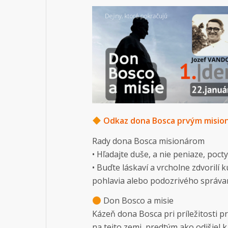
Odkaz dona Bosca prvým misio
Rady dona Bosca misionárom
• Hľadajte duše, a nie peniaze, poct
• Buďte láskaví a vrcholne zdvoril
pohlavia alebo podozrivého správan
Don Bosco a misie
Kázeň dona Bosca pri príležitosti pr
na tejto zemi, predtým ako odišiel