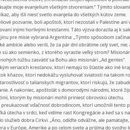
ásajte moje evanjelium všetkým stvoreniam.“ Týmito slovami
kaz, aby išli niesť svetlo evanjelia do všetkých kútov zeme.
liové pozvanie, boli apoštoli, ktorí nezostali v Palestíne ani
dovaní inými horlivými kresťanmi. Táto výzva dorazila aj k sa
ajinu pre misie vybraná Argentína: „Týmto spôsobom začína
é ambície alebo verili, že za pár dní obrátime celý svet, nie; a
ie sú ako semienko, z ktorého vyrastie veľký strom? Misioná
mnohých túžbu zasvätiť sa Bohu ako misionári „Ad gentes“.
m veriacich kresťanov, ktorí nemajú to šťastie ako iné kra
atok kňazov, ktorí nedokážu vysluhovať sviatosti na takom r
rostlivosť o talianskych migrantov, ktorí riskujú, že zabu
anie. A nakoniec, apoštolát s domorodými národmi, ktoré žij
gónii, ktorým by misionári mohli priniesť obrovskú útechu.
y preukazovať vďačnosť dobrodincom, ktorí umožnili tento po
ľká útecha v srdci, keď vidíme rast Kongregácie a keď sa s n
služieb dobra Cirkvi. „Áno, odíďte odvážne, ale pamätajte, 
iera v Európe, Amerike a po celom svete a prijíma do svojho 