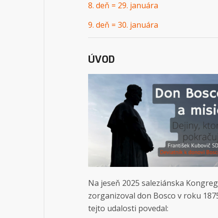
8. deň = 29. januára
9. deň = 30. januára
ÚVOD
Na jeseň 2025 saleziánska Kongregác
zorganizoval don Bosco v roku 187
tejto udalosti povedal: