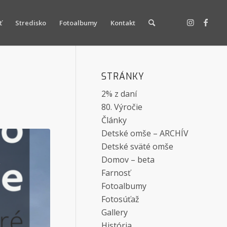
ť
Stredisko
Fotoalbumy
Kontakt
STRÁNKY
2% z daní
80. Výročie
Články
Detské omše – ARCHÍV
Detské sväté omše
Domov – beta
Farnosť
Fotoalbumy
Fotosúťaž
Gallery
História