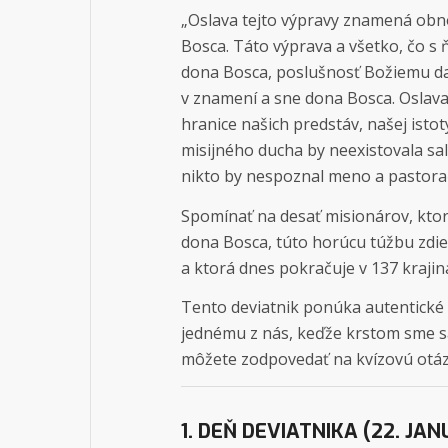
„Oslava tejto výpravy znamená obno
Bosca. Táto výprava a všetko, čo s ň
dona Bosca, poslušnosť Božiemu dar
v znamení a sne dona Bosca. Oslava
hranice našich predstáv, našej istot
misijného ducha by neexistovala sa
nikto by nespoznal meno a pastorač
Spomínať na desať misionárov, ktorí
dona Bosca, túto horúcu túžbu zdie
a ktorá dnes pokračuje v 137 krajin
Tento deviatnik ponúka autentické 
jednému z nás, keďže krstom sme sa
môžete zodpovedať na kvízovú otáz
1. DEŇ DEVIATNIKA (22. JA