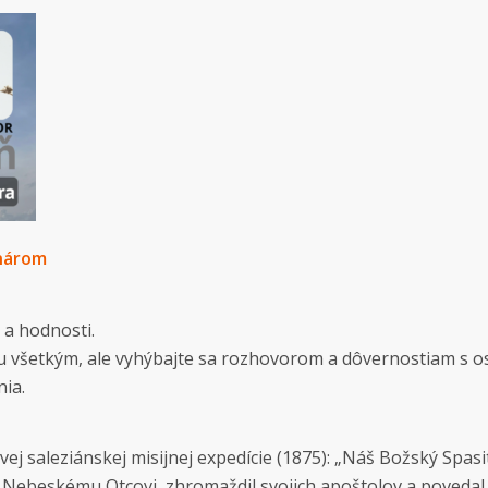
nárom
y a hodnosti.
í ku všetkým, ale vyhýbajte sa rozhovorom a dôvernostiam s 
ia.
vej saleziánskej misijnej expedície (1875): „Náš Božský Spasi
 k Nebeskému Otcovi, zhromaždil svojich apoštolov a povedal