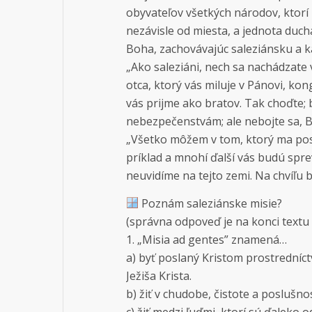
obyvateľov všetkých národov, ktorí 
nezávisle od miesta, a jednota duch
Boha, zachovávajúc saleziánsku a kat
„Ako saleziáni, nech sa nachádzate 
otca, ktorý vás miluje v Pánovi, kon
vás prijme ako bratov. Tak choďte
nebezpečenstvám; ale nebojte sa, B
„Všetko môžem v tom, ktorý ma posi
príklad a mnohí ďalší vás budú spr
neuvidíme na tejto zemi. Na chvíľu
Poznám saleziánske misie?
(správna odpoveď je na konci textu 
1. „Misia ad gentes” znamená…
a) byť poslaný Kristom prostredníctv
Ježiša Krista.
b) žiť v chudobe, čistote a poslušnos
c) žiť medzi ľuďmi, ktorí sú ďaleko 