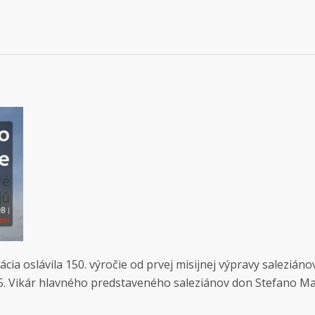
ia oslávila 150. výročie od prvej misijnej výpravy saleziáno
5. Vikár hlavného predstaveného saleziánov don Stefano Ma