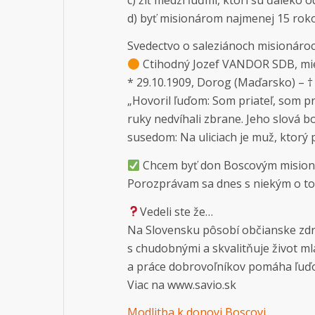
d) byť misionárom najmenej 15 roko
Svedectvo o saleziánoch misionáro
Ctihodný Jozef VANDOR SDB, mie
* 29.10.1909, Dorog (Maďarsko) – † 
„Hovoril ľuďom: Som priateľ, som p
ruky nedvíhali zbrane. Jeho slová bol
susedom: Na uliciach je muž, ktorý 
Chcem byť don Boscovým misio
Porozprávam sa dnes s niekým o to
Vedeli ste že…
Na Slovensku pôsobí občianske zdru
s chudobnými a skvalitňuje život ml
a práce dobrovoľníkov pomáha ľuďom 
Viac na www.savio.sk
Modlitba k donovi Boscovi