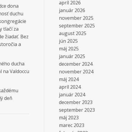
apríl 2026
rdce dona
január 2026
rnosť duchu
november 2025
 kongregácie
september 2025
 tlačí za
august 2025
de žiadať. Bez
jún 2025
storočia a
máj 2025
január 2025
jného ducha
december 2024
l na Valdoccu
november 2024
máj 2024
apríl 2024
 každému
január 2024
dý deň
december 2023
september 2023
máj 2023
marec 2023