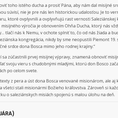
viť toho istého ducha a prosiť Pána, aby nám dal misijné s
ou súvisí, nie je pre nás len historickou udalosťou. Je to ve
u, ktoré ovplyvnili a ovplyvňujú rast vernosti Saleziánskej
 misijného výročia je obnovením Ohňa Ducha, ktorý nás vždy
y… tlačí nás k Nemu, v ochote splniť to, čo od nás žiada a bu
leziánska kongregácia, nikdy by sme neopustili Piemont 19. 
né srdce dona Bosca mimo jeho rodnej krajiny.“
 sa zúčastnili prvej misijnej výpravy, znamená obnoviť misi
ľať svoju vieru s chudobnými mladými, ktorú don Bosco zača
ách po celom svete.
texty z pera a úst dona Bosca venované misionárom, ale aj
 všetci stali misionármi Božieho kráľovstva. Zároveň si kaž
ku o saleziánskych misiách spojenú s malou úlohu na deň.
NUÁRA)