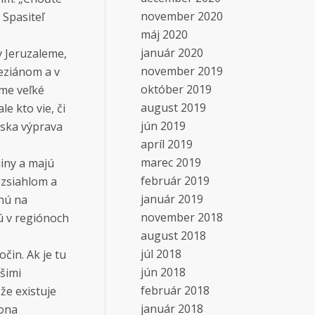
november 2020
 Spasiteľ
máj 2020
január 2020
 v Jeruzaleme,
november 2019
leziánom a v
október 2019
me veľké
august 2019
le kto vie, či
jún 2019
rska výprava
apríl 2019
marec 2019
jiny a majú
február 2019
ozsiahlom a
január 2019
dnú na
november 2018
ú v regiónoch
august 2018
júl 2018
čin. Ak je tu
jún 2018
ašimi
február 2018
že existuje
január 2018
lona