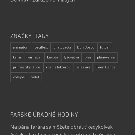
ZNAČKY, TÁGY
animátori
cecilfest
chatovačka
Don Bosco
futbal
kama
karneval
Levoča
lyžovačka
ples
plánovanie
prímestský tábor
rozpis lektorov
saleziani
Teen Dance
volejbal
výlet
FARSKÉ ÚRADNÉ HODINY
Na pána farára sa môžete obrátiť kedykoľvek.
Avšak, aby ste mali nejakú istotu, sú tu úradne