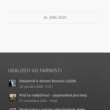
24. JÚNA 2025
UDALOSTI VO FARNOSTI
Deviatnik k donovi Boscovi (2026)
20. januára 2026 - 21:51
Príď sa nadýchnuť – popoludnie pre ženy
21. novembra 2025 - 10:44
Nové tváre v našom saleziánskom diele