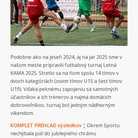
Podobne ako na jeseň 2024, aj na jar 2025 sme v
našom meste pripravili futbalový turnaj Letná
KAMA 2025. Stretlo sa na ňom spolu 14 tímov v
dvoch kategóriách (osem tímov U15 a šesť tímov
U19). Vďaka peknému zapojeniu sa samotných
účastníkov a ich trénerov a najmä domácich
dobrovoľníkov, turnaj bol jedným nádherným
víkendom.
KOMPLET PREHĽAD výsledkov
¦ Okrem športu
nechýbala púť do jubilejného chrámu