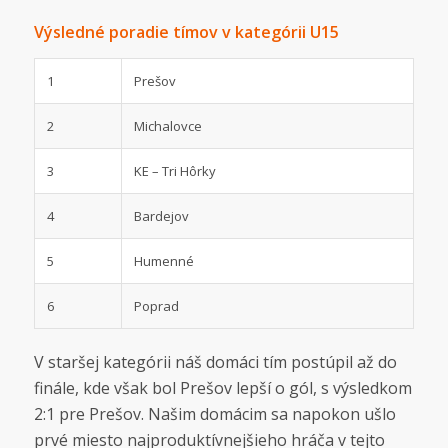
Výsledné poradie tímov v kategórii U15
1
Prešov
2
Michalovce
3
KE – Tri Hôrky
4
Bardejov
5
Humenné
6
Poprad
V staršej kategórii náš domáci tím postúpil až do
finále, kde však bol Prešov lepší o gól, s výsledkom
2:1 pre Prešov. Našim domácim sa napokon ušlo
prvé miesto najproduktívnejšieho hráča v tejto