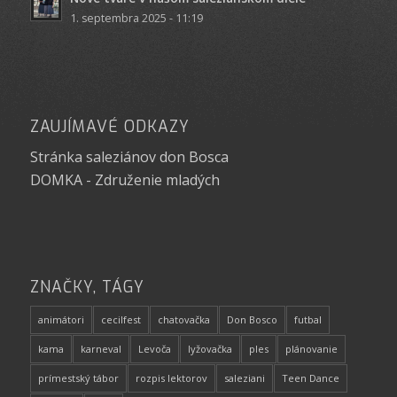
1. septembra 2025 - 11:19
ZAUJÍMAVÉ ODKAZY
Stránka saleziánov don Bosca
DOMKA - Združenie mladých
ZNAČKY, TÁGY
animátori
cecilfest
chatovačka
Don Bosco
futbal
kama
karneval
Levoča
lyžovačka
ples
plánovanie
prímestský tábor
rozpis lektorov
saleziani
Teen Dance