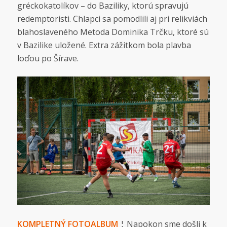
gréckokatolíkov – do Baziliky, ktorú spravujú
redemptoristi. Chlapci sa pomodlili aj pri relikviách
blahoslaveného Metoda Dominika Trčku, ktoré sú
v Bazilike uložené. Extra zážitkom bola plavba
loďou po Šírave.
KOMPLETNÝ FOTOALBUM
¦ Napokon sme došli k