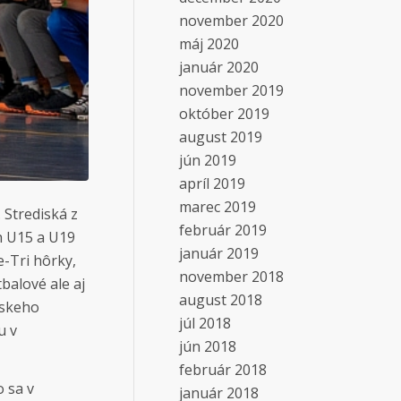
november 2020
máj 2020
január 2020
november 2019
október 2019
august 2019
jún 2019
apríl 2019
marec 2019
 Strediská z
február 2019
h U15 a U19
január 2019
e-Tri hôrky,
november 2018
balové ale aj
august 2018
nskeho
júl 2018
u v
jún 2018
február 2018
 sa v
január 2018