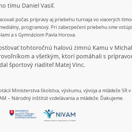
o tímu Daniel Vasiľ.
acovali počas prípravy aj priebehu turnaja vo viacerých tímo
mediálny, programový. Pri zabezpečení priebehu sme vstúpi
lami a s Gymnáziom Pavla Horova.
osťovať tohtoročnú halovú zimnú Kamu v Micha
rovoľníkom a všetkým, ktorí pomáhali s prípravo
al športový riaditeľ Matej Vinc.
ácií Ministerstva školstva, výskumu, vývoja a mládeže SR v 
AM – Národný inštitút vzdelávania a mládeže. Ďakujeme.