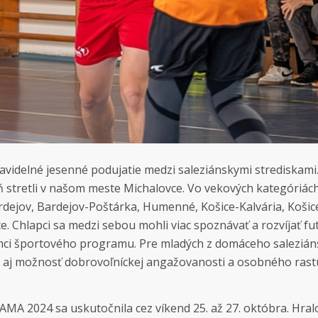
avidelné jesenné podujatie medzi saleziánskymi strediskami.
 stretli v našom meste Michalovce. Vo vekových kategóriác
rdejov, Bardejov-Poštárka, Humenné, Košice-Kalvária, Košic
 Chlapci sa medzi sebou mohli viac spoznávať a rozvíjať fut
rámci športového programu. Pre mladých z domáceho saleziá
ia aj možnosť dobrovoľníckej angažovanosti a osobného rast
MA 2024 sa uskutočnila cez víkend 25. až 27. októbra. Hralo