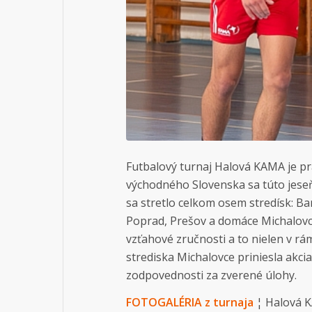
Futbalový turnaj Halová KAMA je pr
východného Slovenska sa túto jeseň
sa stretlo celkom osem stredísk: Ba
Poprad, Prešov a domáce Michalovce.
vzťahové zručnosti a to nielen v 
strediska Michalovce priniesla akc
zodpovednosti za zverené úlohy.
FOTOGALÉRIA z turnaja
¦ Halová KA