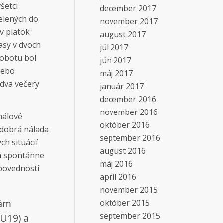
šetci
december 2017
delených do
november 2017
v piatok
august 2017
asy v dvoch
júl 2017
sobotu bol
jún 2017
lebo
máj 2017
idva večery
január 2017
december 2016
november 2016
nálové
október 2016
 dobrá nálada
september 2016
h situácií
august 2016
 a spontánne
máj 2016
povednosti
apríl 2016
november 2015
nám
október 2015
september 2015
(U19) a