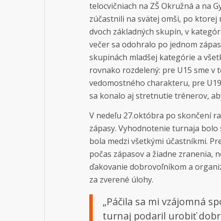
telocvičniach na ZŠ Okružná a na Gy
zúčastnili na svätej omši, po ktore
dvoch základných skupín, v kategóri
večer sa odohralo po jednom zápase
skupinách mladšej kategórie a všet
rovnako rozdelený: pre U15 sme v t
vedomostného charakteru, pre U19 b
sa konalo aj stretnutie trénerov, a
V nedeľu 27.októbra po skončení ra
zápasy. Vyhodnotenie turnaja bolo 
bola medzi všetkými účastníkmi. Pr
počas zápasov a žiadne zranenia, 
ďakovanie dobrovoľníkom a organi
za zverené úlohy.
„Páčila sa mi vzájomná sp
turnaj podaril urobiť dobre