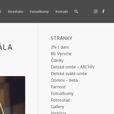
ť
Stredisko
Fotoalbumy
Kontakt
STRÁNKY
ÁLA
2% z daní
80. Výročie
Články
Detské omše – ARCHÍV
Detské sväté omše
Domov – beta
Farnosť
Fotoalbumy
Fotosúťaž
Gallery
História