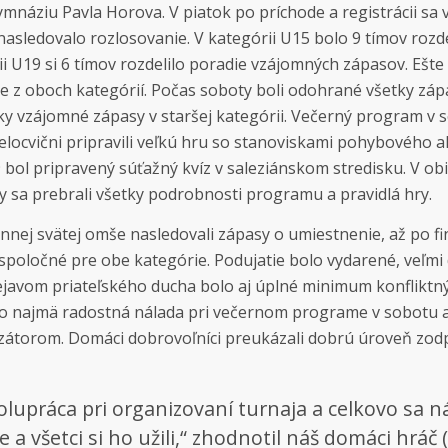
mnáziu Pavla Horova. V piatok po príchode a registrácii sa v
j nasledovalo rozlosovanie. V kategórii U15 bolo 9 tímov roz
i U19 si 6 tímov rozdelilo poradie vzájomných zápasov. Ešte 
 z oboch kategórií. Počas soboty boli odohrané všetky záp
ky vzájomné zápasy v staršej kategórii. Večerný program v 
elocvični pripravili veľkú hru so stanoviskami pohybového a
ol pripravený súťažný kvíz v saleziánskom stredisku. V ob
by sa prebrali všetky podrobnosti programu a pravidlá hry.
nnej svätej omše nasledovali zápasy o umiestnenie, až po fi
spoločné pre obe kategórie. Podujatie bolo vydarené, veľmi
ejavom priateľského ducha bolo aj úplné minimum konfliktnýc
no najmä radostná nálada pri večernom programe v sobotu
zátorom. Domáci dobrovoľníci preukázali dobrú úroveň zod
olupráca pri organizovaní turnaja a celkovo sa 
 a všetci si ho užili,“ zhodnotil náš domáci hráč 