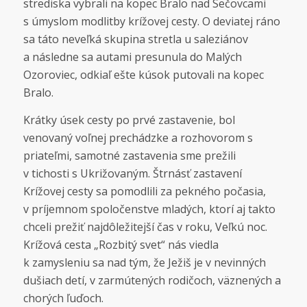
strediska vybrali na kopec Bralo nad Sečovcami
s úmyslom modlitby krížovej cesty. O deviatej ráno
sa táto neveľká skupina stretla u saleziánov
a následne sa autami presunula do Malých
Ozoroviec, odkiaľ ešte kúsok putovali na kopec
Bralo.
Krátky úsek cesty po prvé zastavenie, bol
venovaný voľnej prechádzke a rozhovorom s
priateľmi, samotné zastavenia sme prežili
v tichosti s Ukrižovaným. Štrnásť zastavení
Krížovej cesty sa pomodlili za pekného počasia,
v príjemnom spoločenstve mladých, ktorí aj takto
chceli prežiť najdôležitejší čas v roku, Veľkú noc.
Krížová cesta „Rozbitý svet“ nás viedla
k zamysleniu sa nad tým, že Ježiš je v nevinných
dušiach detí, v zarmútených rodičoch, väznených a
chorých ľuďoch.