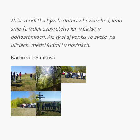
Naša modlitba bývala doteraz bezfarebná, lebo
sme Ťa videli uzavretého len v Cirkvi, v
bohostánkoch. Ale ty si aj vonku vo svete, na
uliciach, medzi ľuďmi i v novinách.
Barbora Lesníková