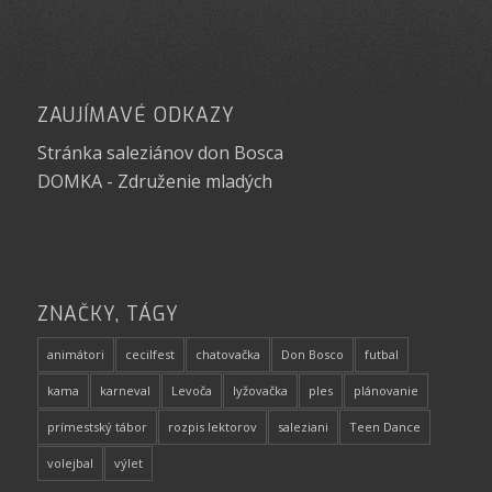
ZAUJÍMAVÉ ODKAZY
Stránka saleziánov don Bosca
DOMKA - Združenie mladých
ZNAČKY, TÁGY
animátori
cecilfest
chatovačka
Don Bosco
futbal
kama
karneval
Levoča
lyžovačka
ples
plánovanie
prímestský tábor
rozpis lektorov
saleziani
Teen Dance
volejbal
výlet