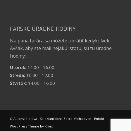
FARSKÉ ÚRADNÉ HODINY
Na pána farára sa môžete obrátiť kedykoľvek.
Avšak, aby ste mali nejakú istotu, sú tu úradne
hodiny:
Utorok:
14.00 - 16.00
Streda:
10.00 - 12.00
Štvrtok:
14.00 - 16.00
© Autorské práva -
Saleziáni dona Bosca Michalovce
-
Enfold
WordPress Theme by Kriesi