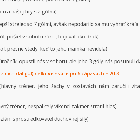
rca našej hry s 2 gólmi)
pší strelec so 7 gólmi, avšak nepodarilo sa mu vyhrať kráľa 
l, prišiel v sobotu ráno, bojoval ako drak)
ól, presne vtedy, keď to jeho mamka nevidela)
útočník, opustil nás v sobotu, ale jeho 3 góly nás posunuli ďa
z nich dal gól) celkové skóre po 6 zápasoch – 20:3
hlavný tréner, jeho šachy v zostavách nám zaručili víťaz
ný tréner, nespal celý víkend, takmer stratil hlas)
ezián, sprostredkovateľ duchovnej sily)