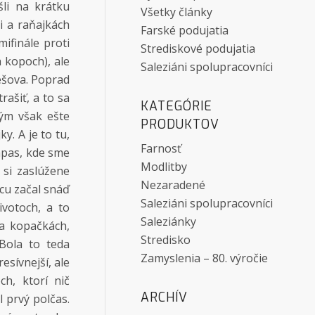
šli na krátku
Všetky články
i a raňajkách
Farské podujatia
mifinále proti
Strediskové podujatia
 kopoch), ale
Saleziáni spolupracovníci
ešova. Poprad
rašiť, a to sa
KATEGÓRIE
tým však ešte
PRODUKTOV
y. A je to tu,
Farnosť
zápas, kde sme
Modlitby
é si zaslúžene
Nezaradené
dcu začal snáď
Saleziáni spolupracovníci
ivotoch, a to
Saleziánky
na kopačkách,
Stredisko
Bola to teda
Zamyslenia – 80. výročie
esívnejší, ale
h, ktorí nič
ARCHÍV
 prvý polčas.