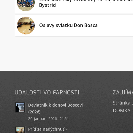
Bystrici
Oslavy sviatku Don Bosca
UDALOSTI VO FARNOSTI
ZAUJÍM
Stránka 
Deviatnik k donovi Boscovi
DOMKA -
(2026)
20. januára 2026 - 21:51
Príď sa nadýchnuť –