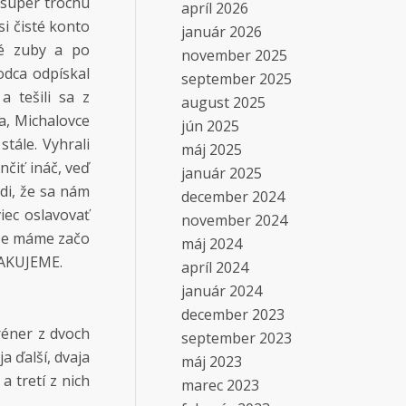
l súper trochu
apríl 2026
si čisté konto
január 2026
né zuby a po
november 2025
odca odpískal
september 2025
a tešili sa z
august 2025
a, Michalovce
jún 2025
tále. Vyhrali
máj 2025
nčiť ináč, veď
január 2025
adi, že sa nám
december 2024
iec oslavovať
november 2024
ďže máme začo
máj 2024
ĎAKUJEME.
apríl 2024
január 2024
december 2023
réner z dvoch
september 2023
ja ďalší, dvaja
máj 2023
a tretí z nich
marec 2023