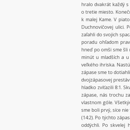
hralo dvakrát každý s
o tretie miesto. Konečn
k malej Kame. V piato
Duchnovičovej ulici. 
zaľahli do svojich spa
poradu ohľadom pravi
hneď po omši sme šli 
minút u mladších a u 
veľkého ihriska. Nast
zápase sme to dotiahli
dvojzápasovej prestáv
hladko zvíťazili 8:1. S
zápase, nás trochu z
vlastnom góle. Všetkýc
sme boli prvý, síce ni
(14:2). Po týchto záp
oddýchli. Po skvelej