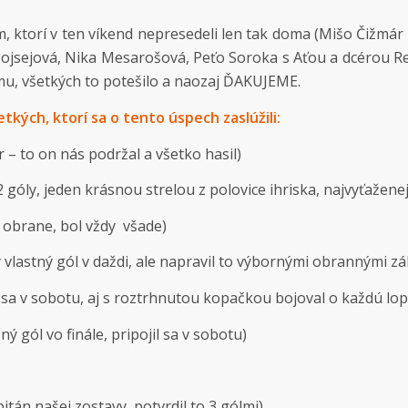
, ktorí v ten víkend nepresedeli len tak doma (Mišo Čižmár
ojsejová, Nika Mesarošová, Peťo Soroka s Aťou a dcérou R
mu, všetkých to potešilo a naozaj ĎAKUJEME.
tkých, ktorí sa o tento úspech zaslúžili:
 – to on nás podržal a všetko hasil)
 góly, jeden krásnou strelou z polovice ihriska, najvyťažene
v obrane, bol vždy všade)
 vlastný gól v daždi, ale napravil to výbornými obrannými z
l sa v sobotu, aj s roztrhnutou kopačkou bojoval o každú lop
ý gól vo finále, pripojil sa v sobotu)
itán našej zostavy, potvrdil to 3 gólmi)