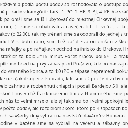
 každým a podľa počtu bodov sa rozhodovalo o postupe do 
é poradie v kategórií starší: 1. PO, 2. HE, 3. BJ, 4. KE. Ale v
k po omši sme sa išli ubytovať do miestnej Cirkevnej spoj
Potom, čo sme sa ubytovali a navečerali bolo voľno, a keď
cákov (o 22.00), tak my tréneri sme sa odobrali do jednej z t
diel. V sobotu ráno, sme tiež začali svätou omšou v škol
na raňajky a po raňajkách odchod na ihrisko do Brekova. Hr
starších to bolo 2×15 minút. Počet hráčov bol 5+1 a hral
úpili sme hneď na prvý zápas proti Prešovu, kde po naozaj 
 do víťazného konca, a to 1:0 (PO v zápase nepremenil poku
ke nás čakal súper z Popradu, kde sme už poučení z chýb 
kvelo zahriatí a rozbehnutí chlapci si podali Bardejov 5:0, a
askočil hustý dážď a domácemu tímu z Humenného sme pod
h nás to veľmi mrzelo, ale aj tak sme boli veľmi spokojní 
e v počte bodov, ale rozdielom skóre, ktoré po 4 zápasoch bo
asoch sa všetky tímy vybrali na mestskú plaváreň v Humenno
 hodine v bazéne sme sa vybrali na večeru a zábavný pr