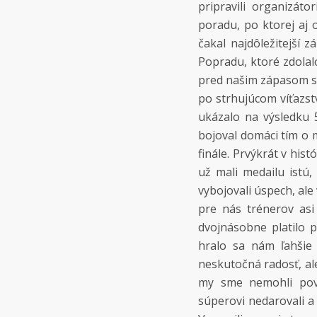
pripravili organizáto
poradu, po ktorej aj 
čakal najdôležitejší z
Popradu, ktoré zdolal
pred našim zápasom sa
po strhujúcom víťazstv
ukázalo na výsledku 
bojoval domáci tím o me
finále. Prvýkrát v his
už mali medailu istú, 
vybojovali úspech, ale
pre nás trénerov asi 
dvojnásobne platilo 
hralo sa nám ľahšie
neskutočná radosť, ale
my sme nemohli povol
súperovi nedarovali a