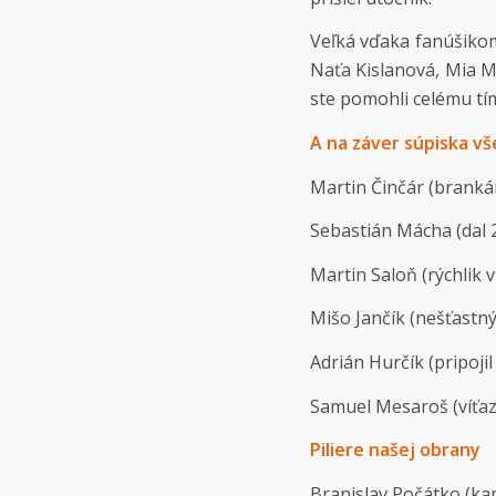
Veľká vďaka fanúšikom
Naťa Kislanová, Mia M
ste pomohli celému tí
A na záver súpiska vše
Martin Činčár (brankár
Sebastián Mácha (dal 2
Martin Saloň (rýchlik 
Mišo Jančík (nešťastný
Adrián Hurčík (pripoji
Samuel Mesaroš (víťazn
Piliere našej obrany
Branislav Počátko (kap