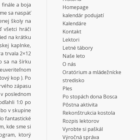
finále a boja
Homepage
ráťme sa naspäť
kalendár podujatí
enej školy na
Kalendáre
 všetci hráči
Kontakt
ried na krátku
Lektori
skej kaplnke,
Letné tábory
a trvala 2×12
Naše leto
o sa na šírku
O nás
neuveriteľnom
Oratórium a mládežnícke
tový kop ). Po
stredisko
prvého zápasu
Ples
le v poslednom
Po stopách dona Bosca
ľahli 1:0 po
Pôstna aktivita
lebo v skupine
Rekonštrukcia kostola
lo fantastické
Rozpis lektorov
m, kde sme si
Vyrobte si paškál
ogram, ktorý
Výročná správa