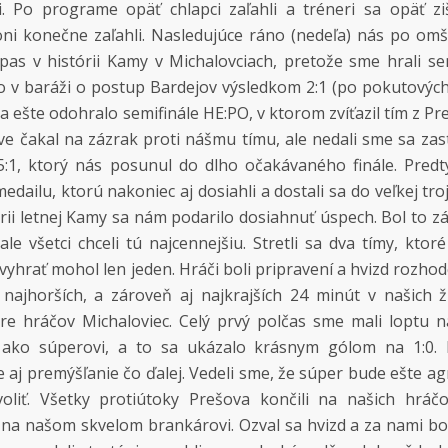
ri. Po programe opäť chlapci zaľahli a tréneri sa opäť zi
oni konečne zaľahli. Nasledujúce ráno (nedeľa) nás po omš
ápas v histórii Kamy v Michalovciach, pretože sme hrali se
o v baráži o postup Bardejov výsledkom 2:1 (po pokutových
 ešte odohralo semifinále HE:PO, v ktorom zvíťazil tím z Pr
e čakal na zázrak proti nášmu tímu, ale nedali sme sa zast
5:1, ktorý nás posunul do dlho očakávaného finále. Pred
dailu, ktorú nakoniec aj dosiahli a dostali sa do veľkej trojk
tórii letnej Kamy sa nám podarilo dosiahnuť úspech. Bol to 
ale všetci chceli tú najcennejšiu. Stretli sa dva tímy, ktor
 vyhrať mohol len jeden. Hráči boli pripravení a hvizd rozho
najhorších, a zároveň aj najkrajších 24 minút v našich ž
pre hráčov Michaloviec. Celý prvý polčas sme mali loptu 
 ako súperovi, a to sa ukázalo krásnym gólom na 1:0. 
 aj premýšľanie čo ďalej. Vedeli sme, že súper bude ešte agr
iť. Všetky protiútoky Prešova končili na našich hráčoc
 na našom skvelom brankárovi. Ozval sa hvizd a za nami bol