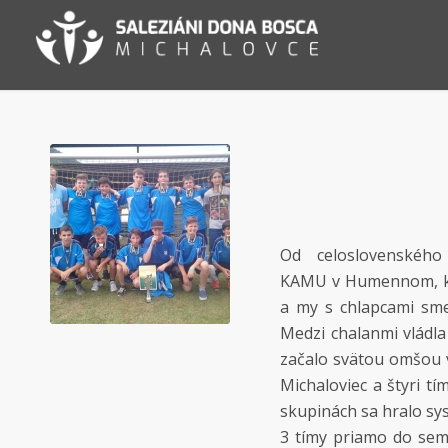
Od celoslovenskéh
KAMU v Humennom, kto
a my s chlapcami sme 
Medzi chalanmi vládla
začalo svätou omšou v
Michaloviec a štyri tí
skupinách sa hralo sy
3 tímy priamo do semi