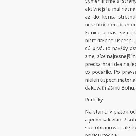
Vymenili sme si strany
aktívnejší a mal názna
až do konca stretnu
neskutočnom druhom p
koniec a nás zasiahla
historického úspechu,
sú prvé, to navždy os
sme, síce najtesnejším
predsa hrali dva najle
to podarilo. Po prevz
nielen úspech materiá
ďakovať nášmu Bohu, k
Perličky
Na stanici v piatok o
a jeden salezián. V sob
síce obrancovia, ale t
prišiel útočník.