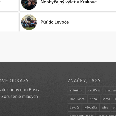
Neobyčajný výlet v Krakove
Púť do Levoče
AVÉ ODKAZY
ZNAČKY, TÁGY
saleziánov don Bosca
animátori
cecilfest
chatova
 Združenie mladých
Don Bosco
futbal
kama
Levoča
lyžovačka
ples
p
prímestský tábor
rozpis lekto