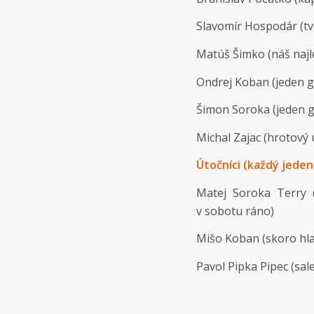
Slavomír Hospodár (tvo
Matúš Šimko (náš najle
Ondrej Koban (jeden gó
Šimon Soroka (jeden g
Michal Zajac (hrotový 
Útočníci (každý jeden 
Matej Soroka Terry (
v sobotu ráno)
Mišo Koban (skoro hlav
Pavol Pipka Pipec (sal