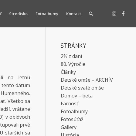
ť
Stredisko
Fotoalbumy
Kontakt
STRÁNKY
2% z daní
80. Výročie
Články
li na letnú
Detské omše – ARCHÍV
l tento dátum
Detské sväté omše
do Humenného.
Domov – beta
ať. Všetko sa
Farnosť
adší, vrátane
Fotoalbumy
PO) v obidvoch
Fotosúťaž
tupovali prvé
Gallery
U starších sa
História