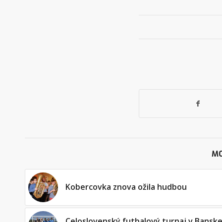
MO
Kobercovka znova ožila hudbou
Celoslovenský futbalový turnaj v Banske