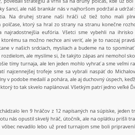
, povedali stratégiu a vrhli sa na druhý polčas, kde už bo
ky šancí, ale náš brankár nás v najhoršom podržal a udržal 
tia. Na druhej strane naši hráči už tiež toho mali pl
olčase, ktorý sa hral zo strany na stranu konečne rozh
 najradostnejšia eufória. Všetci sme vybehli na ihrisko 
 ktorému sa možno nechce ani veriť, ale je to naozaj pravd
tane v našich srdciach, mysliach a budeme na to spomínať s
 rozdielom, ale myslíme si, že takýto zápas ani nemohol sko
pšie tímy turnaja, ale len jeden mohlo vyhrať a sme veľmi r
atí najcennejšej trofeje sme sa vybrali naspäť do Michalov
lny v podobe medailí a pohára, ale aj duchovný úspech, ke
torý to tak skvelo naplánoval. Všetkým patrí jedno veľké 
dchádzalo len 9 hráčov z 12 napísaných na súpiske, jeden t
otu nás opustil skvelý hráč, útočník, ale na oplátku prišli tra
o vôbec nevadilo lebo už pred turnajom sme boli pripravení 