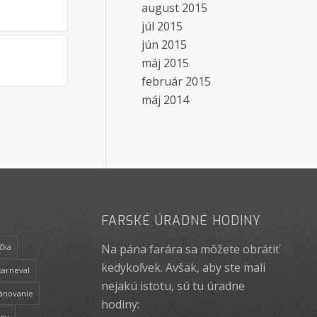
august 2015
júl 2015
jún 2015
máj 2015
február 2015
máj 2014
FARSKÉ ÚRADNÉ HODINY
Na pána farára sa môžete obrátiť
čka
kedykoľvek. Avšak, aby ste mali
karneval
nejakú istotu, sú tu úradne
lánovanie
hodiny:
rov