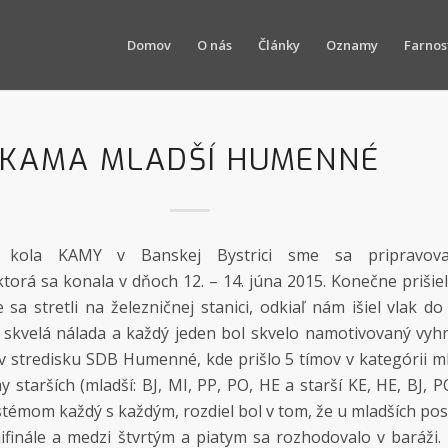
Domov
O nás
Články
Oznamy
Farnos
KAMA MLADŠÍ HUMENNÉ
o kola KAMY v Banskej Bystrici sme sa pripravova
rá sa konala v dňoch 12. – 14. júna 2015. Konečne prišie
sa stretli na železničnej stanici, odkiaľ nám išiel vlak 
 skvelá nálada a každý jeden bol skvelo namotivovaný vyhr
 stredisku SDB Humenné, kde prišlo 5 tímov v kategórii ml
my starších (mladší: BJ, MI, PP, PO, HE a starší KE, HE, BJ, 
stémom každý s každým, rozdiel bol v tom, že u mladších pos
finále a medzi štvrtým a piatym sa rozhodovalo v baráži. 