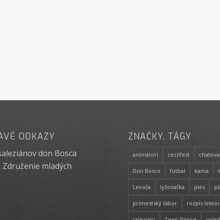
AVÉ ODKAZY
ZNAČKY, TÁGY
saleziánov don Bosca
animátori
cecilfest
chatova
 Združenie mladých
Don Bosco
futbal
kama
Levoča
lyžovačka
ples
p
prímestský tábor
rozpis lekto
saleziani
Teen Dance
volej