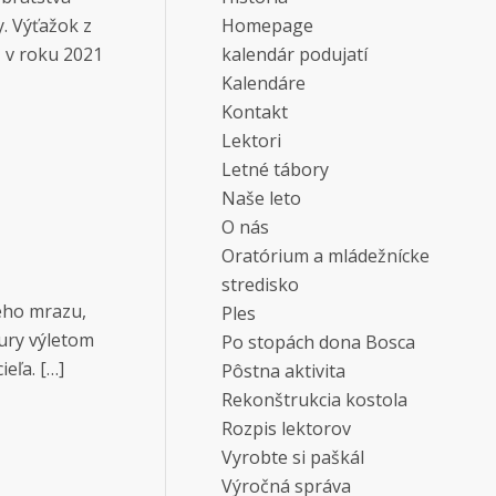
y. Výťažok z
Homepage
, v roku 2021
kalendár podujatí
Kalendáre
Kontakt
Lektori
Letné tábory
Naše leto
O nás
Oratórium a mládežnícke
stredisko
ného mrazu,
Ples
aury výletom
Po stopách dona Bosca
eľa. […]
Pôstna aktivita
Rekonštrukcia kostola
Rozpis lektorov
Vyrobte si paškál
Výročná správa