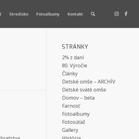
ť
Stredisko
Fotoalbumy
Kontakt
STRÁNKY
2% z daní
80. Výročie
Články
Detské omše – ARCHÍV
Detské sväté omše
Domov – beta
Farnosť
Fotoalbumy
Fotosúťaž
Gallery
 bratstva
História