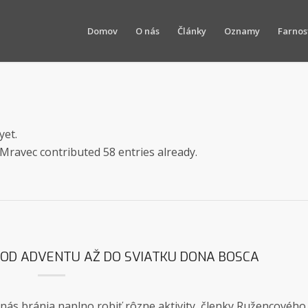
Domov
O nás
Články
Oznamy
Farnos
yet.
 Mravec
contributed 58 entries already.
 OD ADVENTU AŽ DO SVIATKU DONA BOSCA
s bránia naplno robiť rôzne aktivity, členky Ružencového