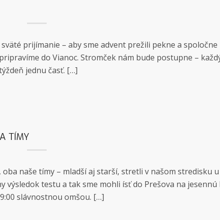
vé sväté prijímanie – aby sme advent prežili pekne a spoločn
i pripravíme do Vianoc. Stromček nám bude postupne – každ
týždeň jednu časť. […]
A TÍMY
oba naše tímy – mladší aj starší, stretli v našom stredisku u
vny výsledok testu a tak sme mohli ísť do Prešova na jesenn
 9:00 slávnostnou omšou. […]