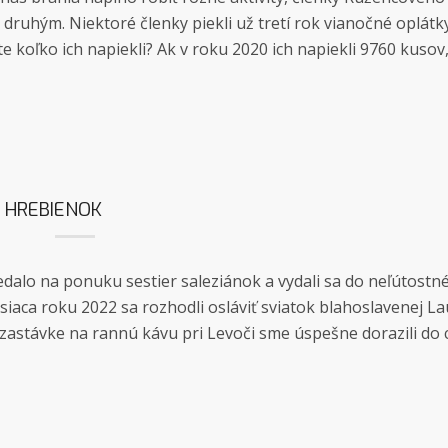
 druhým. Niektoré členky piekli už tretí rok vianočné oplátk
e koľko ich napiekli? Ak v roku 2020 ich napiekli 9760 kusov
 HREBIENOK
edalo na ponuku sestier saleziánok a vydali sa do neľútost
iaca roku 2022 sa rozhodli osláviť sviatok blahoslavenej L
astávke na rannú kávu pri Levoči sme úspešne dorazili do ci