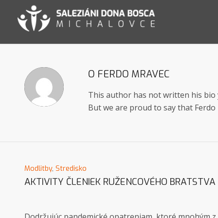
O
FERDO MRAVEC
This author has not written his bio 
But we are proud to say that
Ferdo
Modlitby
,
Stredisko
AKTIVITY ČLENIEK RUŽENCOVÉHO BRATSTVA
Dodržujúc pandemické opatreniam, ktoré mnohým z ná