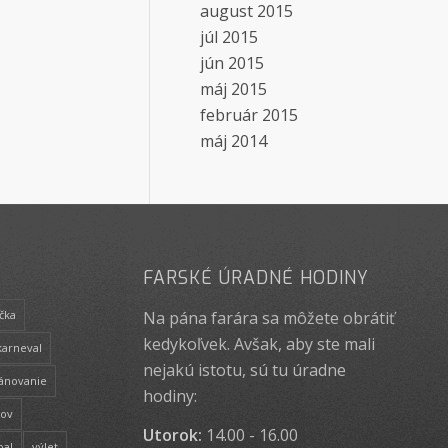
august 2015
júl 2015
jún 2015
máj 2015
február 2015
máj 2014
FARSKÉ ÚRADNÉ HODINY
Na pána farára sa môžete obrátiť
čka
kedykoľvek. Avšak, aby ste mali
karneval
nejakú istotu, sú tu úradne
lánovanie
hodiny:
rov
Utorok:
14.00 - 16.00
bal
výlet