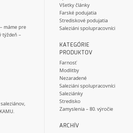
Všetky články
Farské podujatia
Strediskové podujatia
e – máme pre
Saleziáni spolupracovníci
ý týždeň –
KATEGÓRIE
PRODUKTOV
Farnosť
Modlitby
Nezaradené
Saleziáni spolupracovníci
Saleziánky
Stredisko
 saleziánov,
Zamyslenia – 80. výročie
ú KAMU.
ARCHÍV