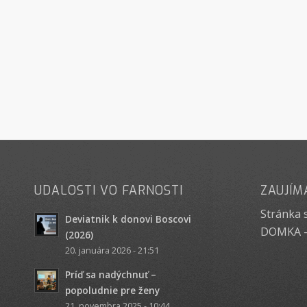
UDALOSTI VO FARNOSTI
ZAUJÍM
Stránka 
Deviatnik k donovi Boscovi
DOMKA -
(2026)
20. januára 2026 - 21:51
Príď sa nadýchnuť –
popoludnie pre ženy
21. novembra 2025 - 10:44