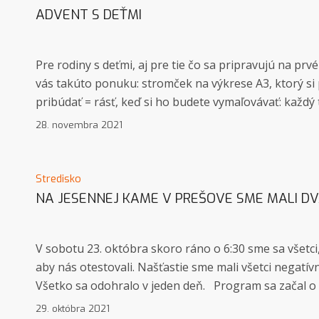
ADVENT S DEŤMI
Pre rodiny s deťmi, aj pre tie čo sa pripravujú na pr
vás takúto ponuku: stromček na výkrese A3, ktorý s
pribúdať = rásť, keď si ho budete vymaľovávať: každý 
28. novembra 2021
Stredisko
NA JESENNEJ KAME V PREŠOVE SME MALI DV
V sobotu 23. októbra skoro ráno o 6:30 sme sa všetci, 
aby nás otestovali. Našťastie sme mali všetci negatí
Všetko sa odohralo v jeden deň. Program sa začal o
29. októbra 2021