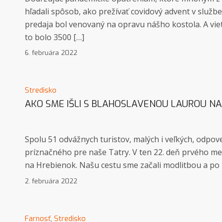
hľadali spôsob, ako prežívať covidový advent v službe
predaja bol venovaný na opravu nášho kostola. A viet
to bolo 3500 […]
6. februára 2022
Stredisko
AKO SME IŠLI S BLAHOSLAVENOU LAUROU NA
Spolu 51 odvážnych turistov, malých i veľkých, odpov
príznačného pre naše Tatry. V ten 22. deň prvého mes
na Hrebienok. Našu cestu sme začali modlitbou a po z
2. februára 2022
Farnosť
,
Stredisko