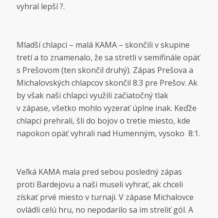
vyhral lepší
?.
Mladší chlapci – malá KAMA – skončili v skupine
tretí a to znamenalo, že sa stretli v semifinále opäť
s Prešovom (ten skončil druhý). Zápas Prešova a
Michalovských chlapcov skončil 8:3 pre Prešov. Ak
by však naši chlapci využili začiatočný tlak
v zápase, všetko mohlo vyzerať úplne inak. Keďže
chlapci prehrali, šli do bojov o tretie miesto, kde
napokon opäť vyhrali nad Humenným, vysoko 8:1.
Veľká KAMA mala pred sebou posledný zápas
proti Bardejovu a naši museli vyhrať, ak chceli
získať prvé miesto v turnaji. V zápase Michalovce
ovládli celú hru, no nepodarilo sa im streliť gól. A