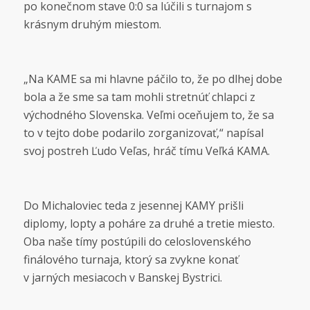
po konečnom stave 0:0 sa lúčili s turnajom s
krásnym druhým miestom.
„Na KAME sa mi hlavne páčilo to, že po dlhej dobe
bola a že sme sa tam mohli stretnúť chlapci z
východného Slovenska. Veľmi oceňujem to, že sa
to v tejto dobe podarilo zorganizovať,“ napísal
svoj postreh Ľudo Veľas, hráč tímu Veľká KAMA.
Do Michaloviec teda z jesennej KAMY prišli
diplomy, lopty a poháre za druhé a tretie miesto.
Oba naše tímy postúpili do celoslovenského
finálového turnaja, ktorý sa zvykne konať
v jarných mesiacoch v Banskej Bystrici.