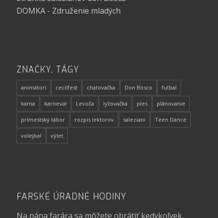
DOMKA - Združenie mladých
ZNAČKY, TÁGY
animátori
cecilfest
chatovačka
Don Bosco
futbal
kama
karneval
Levoča
lyžovačka
ples
plánovanie
prímestský tábor
rozpis lektorov
saleziani
Teen Dance
volejbal
výlet
FARSKÉ ÚRADNÉ HODINY
Na pána farára sa môžete obrátiť kedykoľvek.