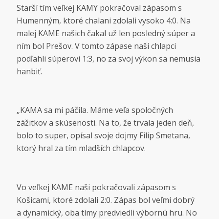
Starší tím veľkej KAMY pokračoval zápasom s
Humenným, ktoré chalani zdolali vysoko 4:0. Na
malej KAME našich čakal už len posledný súper a
ním bol Prešov. V tomto zápase naši chlapci
podľahli súperovi 1:3, no za svoj výkon sa nemusia
hanbiť.
„KAMA sa mi páčila. Máme veľa spoločných
zážitkov a skúsenosti. Na to, že trvala jeden deň,
bolo to super, opísal svoje dojmy Filip Smetana,
ktorý hral za tím mladších chlapcov.
Vo veľkej KAME naši pokračovali zápasom s
Košicami, ktoré zdolali 2:0. Zápas bol veľmi dobrý
a dynamický, oba tímy predviedli výbornú hru. No