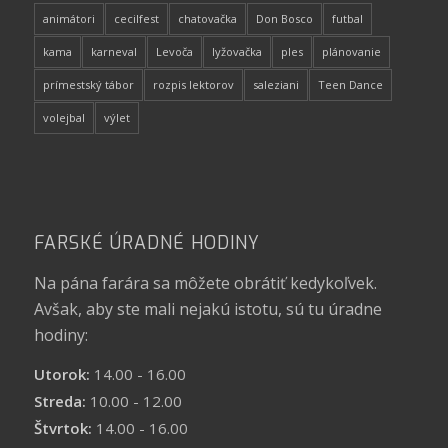
animátori
cecilfest
chatovačka
Don Bosco
futbal
kama
karneval
Levoča
lyžovačka
ples
plánovanie
prímestský tábor
rozpis lektorov
saleziani
Teen Dance
volejbal
výlet
FARSKÉ ÚRADNÉ HODINY
Na pána farára sa môžete obrátiť kedykoľvek.
Avšak, aby ste mali nejakú istotu, sú tu úradne
hodiny:
Utorok:
14.00 - 16.00
Streda:
10.00 - 12.00
Štvrtok:
14.00 - 16.00