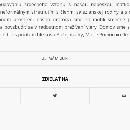
budovaniu srdečného vzťahu s našou nebeskou matkou
 neformálnym stretnutím s členmi saleziánskej rodiny a s
emnom prostredí nášho oratória sme sa mohli srdečne 
 a povzbudiť sa v radostnom prežívaní viery. Domov sme s
dosti a s pocitom blízkosti Božej matky, Márie Pomocnice kr
25. MÁJA 2014
ZDIELAŤ NA