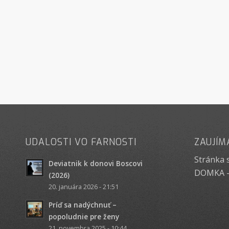
UDALOSTI VO FARNOSTI
ZAUJÍM
Stránka 
Deviatnik k donovi Boscovi
DOMKA -
(2026)
20. januára 2026 - 21:51
Príď sa nadýchnuť –
popoludnie pre ženy
21. novembra 2025 - 10:44