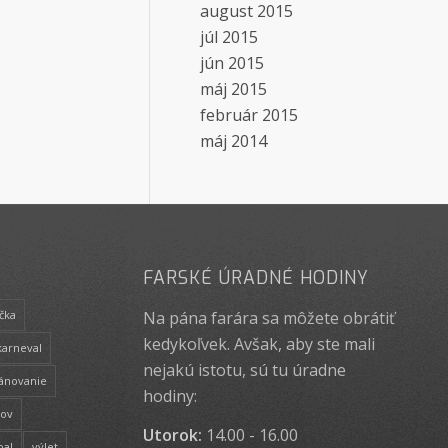
august 2015
júl 2015
jún 2015
máj 2015
február 2015
máj 2014
FARSKÉ ÚRADNÉ HODINY
Na pána farára sa môžete obrátiť
čka
kedykoľvek. Avšak, aby ste mali
karneval
nejakú istotu, sú tu úradne
lánovanie
hodiny:
rov
Utorok:
14.00 - 16.00
bal
výlet