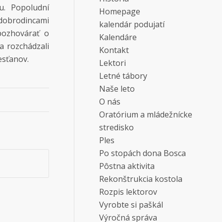
. Popoludní
Homepage
 dobrodincami
kalendár podujatí
pozhovárať o
Kalendáre
a rozchádzali
Kontakt
esťanov.
Lektori
Letné tábory
Naše leto
O nás
Oratórium a mládežnícke
stredisko
Ples
Po stopách dona Bosca
Pôstna aktivita
Rekonštrukcia kostola
Rozpis lektorov
Vyrobte si paškál
Výročná správa