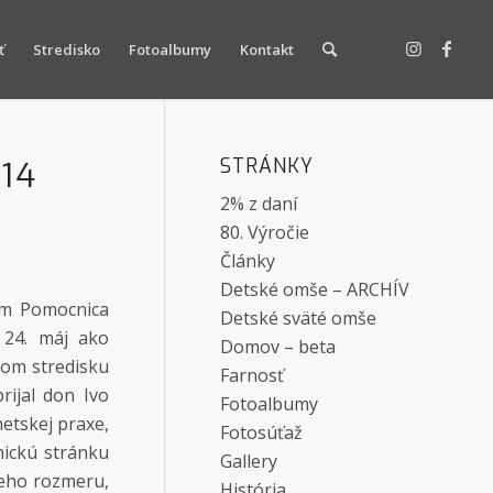
ť
Stredisko
Fotoalbumy
Kontakt
STRÁNKY
14
2% z daní
80. Výročie
Články
Detské omše – ARCHÍV
om Pomocnica
Detské sväté omše
e 24. máj ako
Domov – beta
šom stredisku
Farnosť
rijal don Ivo
Fotoalbumy
netskej praxe,
Fotosúťaž
mickú stránku
Gallery
keho rozmeru,
História