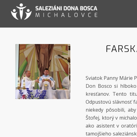
FARSK
Sviatok Panny Márie Po
Don Bosco si hlboko
kresťanov. Tento tit
Odpustovú slávnosť fa
niekedy pôsobili, ab
Štofej, ktorý v michal
ako asistent v oratór
tamojšieho saleziánsk