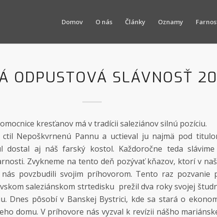
Domov
O nás
Články
Oznamy
Farnos
Á ODPUSTOVÁ SLÁVNOSŤ 20
mocnice kresťanov má v tradícii saleziánov silnú pozíciu.
 ctil Nepoškvrnenú Pannu a uctieval ju najmä pod titul
ul dostal aj náš farský kostol. Každoročne teda slávim
rnosti. Zvykneme na tento deň pozývať kňazov, ktorí v na
y nás povzbudili svojim príhovorom. Tento raz pozvanie p
ovskom saleziánskom strtedisku prežil dva roky svojej štud
iu. Dnes pôsobí v Banskej Bystrici, kde sa stará o ekono
eho domu. V príhovore nás vyzval k revízii nášho mariáns