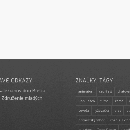
AVÉ ODKAZY
ZNAČKY, TÁGY
saleziánov don Bosca
animátori
cecilfest
chatova
 Združenie mladých
Don Bosco
futbal
kama
Levoča
lyžovačka
ples
p
prímestský tábor
rozpis lekto
saleziani
Teen Dance
volej