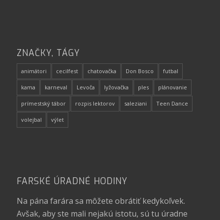
ZNAČKY, TÁGY
animátori
cecilfest
chatovačka
Don Bosco
futbal
kama
karneval
Levoča
lyžovačka
ples
plánovanie
prímestský tábor
rozpis lektorov
saleziani
Teen Dance
volejbal
výlet
FARSKÉ ÚRADNÉ HODINY
Na pána farára sa môžete obrátiť kedykoľvek.
Avšak, aby ste mali nejakú istotu, sú tu úradne