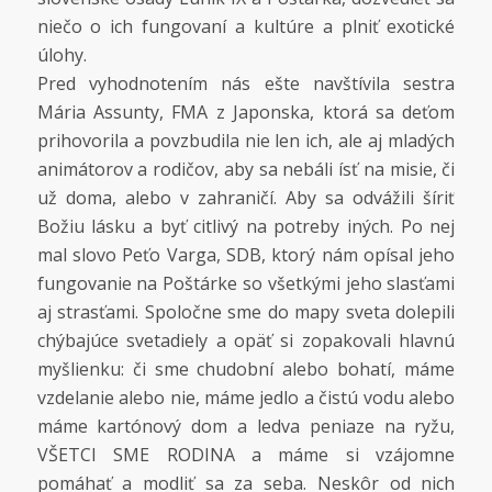
niečo o ich fungovaní a kultúre a plniť exotické
úlohy.
Pred vyhodnotením nás ešte navštívila sestra
Mária Assunty, FMA z Japonska, ktorá sa deťom
prihovorila a povzbudila nie len ich, ale aj mladých
animátorov a rodičov, aby sa nebáli ísť na misie, či
už doma, alebo v zahraničí. Aby sa odvážili šíriť
Božiu lásku a byť citlivý na potreby iných. Po nej
mal slovo Peťo Varga, SDB, ktorý nám opísal jeho
fungovanie na Poštárke so všetkými jeho slasťami
aj strasťami. Spoločne sme do mapy sveta dolepili
chýbajúce svetadiely a opäť si zopakovali hlavnú
myšlienku: či sme chudobní alebo bohatí, máme
vzdelanie alebo nie, máme jedlo a čistú vodu alebo
máme kartónový dom a ledva peniaze na ryžu,
VŠETCI SME RODINA a máme si vzájomne
pomáhať a modliť sa za seba. Neskôr od nich