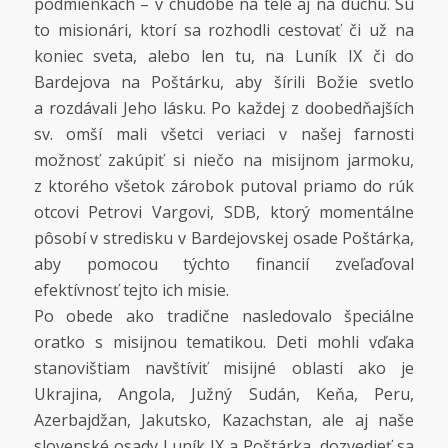
podmienkach – v chudobe na tele aj na duchu. Sú
to misionári, ktorí sa rozhodli cestovať či už na
koniec sveta, alebo len tu, na Luník IX či do
Bardejova na Poštárku, aby šírili Božie svetlo
a rozdávali Jeho lásku. Po každej z doobedňajších
sv. omší mali všetci veriaci v našej farnosti
možnosť zakúpiť si niečo na misijnom jarmoku,
z ktorého všetok zárobok putoval priamo do rúk
otcovi Petrovi Vargovi, SDB, ktorý momentálne
pôsobí v stredisku v Bardejovskej osade Poštárka,
aby pomocou týchto financií zveľaďoval
efektívnosť tejto ich misie.
Po obede ako tradične nasledovalo špeciálne
oratko s misijnou tematikou. Deti mohli vďaka
stanovištiam navštíviť misijné oblasti ako je
Ukrajina, Angola, Južný Sudán, Keňa, Peru,
Azerbajdžan, Jakutsko, Kazachstan, ale aj naše
slovenské osady Luník IX a Poštárka, dozvedieť sa