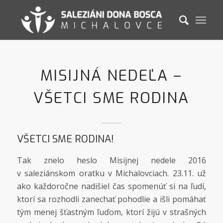
MISIJNÁ NEDEĽA –
VŠETCI SME RODINA
VŠETCI SME RODINA!
Tak znelo heslo Misijnej nedele 2016
v saleziánskom oratku v Michalovciach. 23.11. už
ako každoročne nadišiel čas spomenúť si na ľudí,
ktorí sa rozhodli zanechať pohodlie a išli pomáhať
tým menej šťastným ľuďom, ktorí žijú v strašných