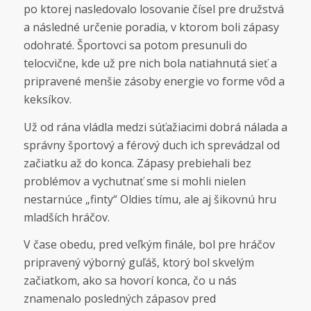
po ktorej nasledovalo losovanie čísel pre družstvá
a následné určenie poradia, v ktorom boli zápasy
odohraté. Športovci sa potom presunuli do
telocvične, kde už pre nich bola natiahnutá sieť a
pripravené menšie zásoby energie vo forme vôd a
keksíkov.
Už od rána vládla medzi súťažiacimi dobrá nálada a
správny športový a férový duch ich sprevádzal od
začiatku až do konca. Zápasy prebiehali bez
problémov a vychutnať sme si mohli nielen
nestarnúce „finty“ Oldies tímu, ale aj šikovnú hru
mladších hráčov.
V čase obedu, pred veľkým finále, bol pre hráčov
pripravený výborný guľáš, ktorý bol skvelým
začiatkom, ako sa hovorí konca, čo u nás
znamenalo posledných zápasov pred