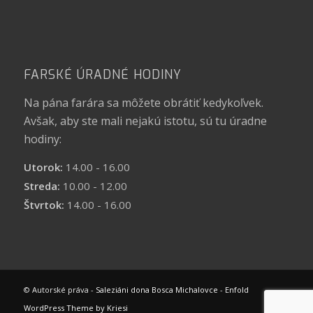
FARSKÉ ÚRADNÉ HODINY
Na pána farára sa môžete obrátiť kedykoľvek.
Avšak, aby ste mali nejakú istotu, sú tu úradne
hodiny:
Utorok:
14.00 - 16.00
Streda:
10.00 - 12.00
Štvrtok:
14.00 - 16.00
© Autorské práva -
Saleziáni dona Bosca Michalovce
-
Enfold
WordPress Theme by Kriesi