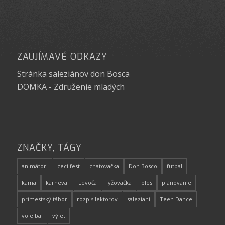
ZAUJÍMAVÉ ODKAZY
Stránka saleziánov don Bosca
DOMKA - Združenie mladých
ZNAČKY, TÁGY
animátori
cecilfest
chatovačka
Don Bosco
futbal
kama
karneval
Levoča
lyžovačka
ples
plánovanie
prímestský tábor
rozpis lektorov
saleziani
Teen Dance
volejbal
výlet