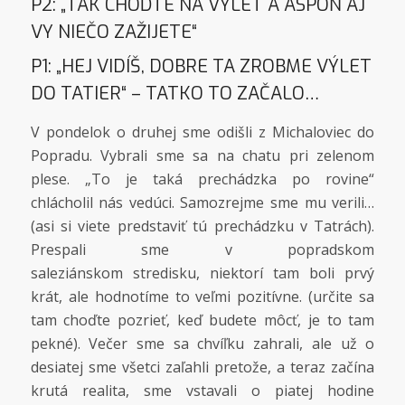
P2: „TAK CHOĎTE NA VÝLET A ASPOŇ AJ
VY NIEČO ZAŽIJETE“
P1: „HEJ VIDÍŠ, DOBRE TA ZROBME VÝLET
DO TATIER“ – TATKO TO ZAČALO…
V pondelok o druhej sme odišli z Michaloviec do
Popradu. Vybrali sme sa na chatu pri zelenom
plese. „To je taká prechádzka po rovine“
chlácholil nás vedúci. Samozrejme sme mu verili…
(asi si viete predstaviť tú prechádzku v Tatrách).
Prespali sme v popradskom
saleziánskom stredisku, niektorí tam boli prvý
krát, ale hodnotíme to veľmi pozitívne. (určite sa
tam choďte pozrieť, keď budete môcť, je to tam
pekné). Večer sme sa chvíľku zahrali, ale už o
desiatej sme všetci zaľahli pretože, a teraz začína
krutá realita, sme vstavali o piatej hodine