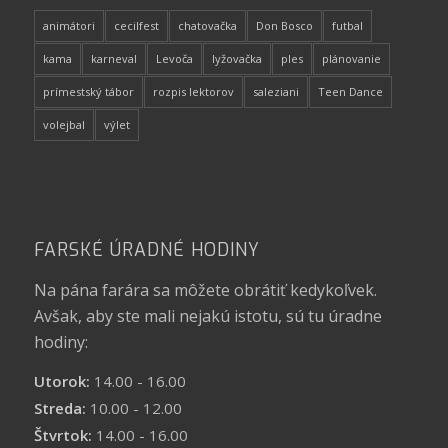
animátori
cecilfest
chatovačka
Don Bosco
futbal
kama
karneval
Levoča
lyžovačka
ples
plánovanie
prímestský tábor
rozpis lektorov
saleziani
Teen Dance
volejbal
výlet
FARSKÉ ÚRADNÉ HODINY
Na pána farára sa môžete obrátiť kedykoľvek.
Avšak, aby ste mali nejakú istotu, sú tu úradne
hodiny:
Utorok:
14.00 - 16.00
Streda:
10.00 - 12.00
Štvrtok:
14.00 - 16.00