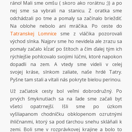
ráno! Mali sme omšu ( skoro ako rorátnu ;)) a po
nej sme sa vybrali na stanicu. Z oratka sme
odchádzali po tme a pomaly sa začínalo brieždiť.
Na oblohe nebolo ani mráčika. Po ceste do
Tatranskej Lomnice
sme z vláčika pozorovali
východ slnka. Najprv sme ho nevidela ale zrazu sa
pomaly začalo kĺzať po štítoch a čím ďalej tým ich
rýchlejšie pohlcovalo svojimi lúčmi, ktoré napokon
dopadli na zem. A vtedy sme videli v celej
svojej kráse, slnkom zaliate, naše hrdé Tatry.
Pyšne tam stali a vítali nás pokryte bielou perinou.
Už začiatok cesty bol veľmi dobrodružný. Po
prvých šmyknutiach sa na ľade sme začali byť
všetci opatrnejší. Išli sme po úzkom
vyšliapanom chodníčku obklopenom ozrutnými
ihličnanmi, ktorý sa pod ťarchou snehu skláňali k
zemi. Boli sme v rozprávkovej krajine a bolo to