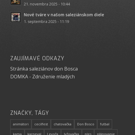
21. novembra 2025 - 10:44
Nové tváre v našom saleziánskom diele
1. septembra 2025 - 11:19
ZAUJÍMAVÉ ODKAZY
Stránka saleziánov don Bosca
DOMKA - Združenie mladých
ZNAČKY, TÁGY
animátori
cecilfest
chatovačka
Don Bosco
futbal
kama
karneval
Levoča
lyžovačka
ples
plánovanie