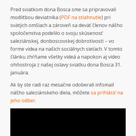
Pred sviatkom dona Bosca sme sa pripravovali
modlitbou deviatnika (
PDF na stiahnutie
) pri
svätých omšiach a zároveň sa deväť členov nášho
spoločenstva podelilo o svoju skúsenosť
saleziánskej, donboscovskej dobrotivosti – vo
forme videa na našich sociálnych sieťach. V tomto
článku zhŕňame všetky videá a napokon aj video
ohňostroja z našej oslavy sviatku dona Bosca 31.
januára.
Ak by ste radi raz mesačne odoberali infomail
nášho saleziánskeho diela, môžete
sa prihlásiť na
jeho odber
.