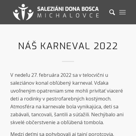
NÁŠ KARNEVAL 2022
V nedeľu 27. februára 2022 sa v telocvični u
saleziánov konal obľúbený karneval. Vďaka
uvoľneným opatreniam sme mohli privítať viaceré
deti a rodinky v pestrofarebných kostýmoch.
Atmosféra na karnevale bola vynikajúca, deti sa
zabávali, tancovali, šantili a súťažili. Nechýbalo ani
skvelé občerstvenie a obľúbená tombola.
Medzi deťmi sa pohybovali aj tajní porotcovia,